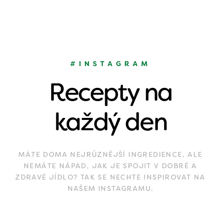
#INSTAGRAM
Recepty na
každý den
MÁTE DOMA NEJRŮZNĚJŠÍ INGREDIENCE, ALE
NEMÁTE NÁPAD, JAK JE SPOJIT V DOBRÉ A
ZDRAVÉ JÍDLO? TAK SE NECHTE INSPIROVAT NA
NAŠEM INSTAGRAMU.