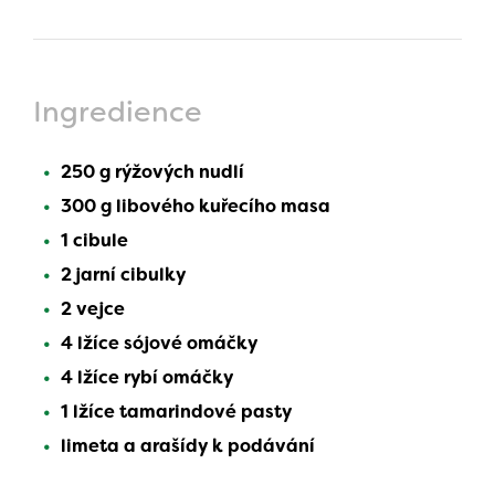
Ingredience
250 g rýžových nudlí
300 g libového kuřecího masa
1 cibule
2 jarní cibulky
2 vejce
4 lžíce sójové omáčky
4 lžíce rybí omáčky
1 lžíce tamarindové pasty
limeta a arašídy k podávání