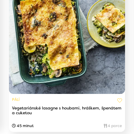
PÁLÍ
Vegetariánské lasagne s houbami, hráškem, špenátem
a cuketou
45 minut
4 porce