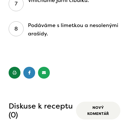
Vmícháme jarní cibulku.
Podáváme s limetkou a nesolenými
arašídy.
Diskuse k receptu
NOVÝ
(0)
KOMENTÁŘ