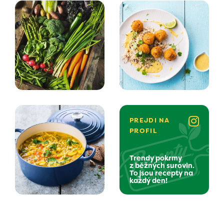
PREJDI NA
PROFIL
Trendy pokrmy
z běžných surovin.
To jsou recepty na
každý den!