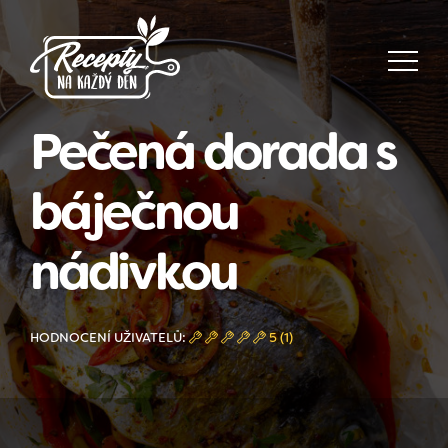
Pečená dorada s
báječnou
nádivkou
HODNOCENÍ UŽIVATELŮ:
5 (1)