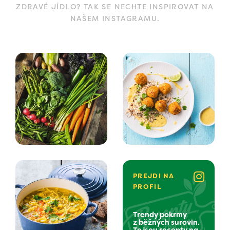
ZDRAVÉ JÍDLO? TAK SE NECHTE INSPIROVAT NA
NAŠEM INSTAGRAMU.
PREJDI NA
PROFIL
Trendy pokrmy
z běžných surovin.