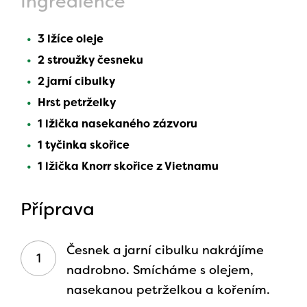
Ingredience
3 lžíce oleje
2 stroužky česneku
2 jarní cibulky
Hrst petrželky
1 lžička nasekaného zázvoru
1 tyčinka skořice
1 lžička Knorr skořice z Vietnamu
Příprava
Česnek a jarní cibulku nakrájíme
nadrobno. Smícháme s olejem,
nasekanou petrželkou a kořením.