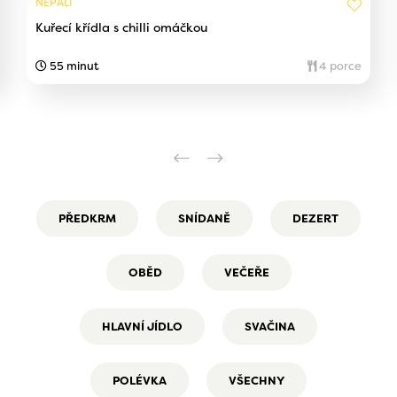
NEPÁLÍ
Kuřecí křídla s chilli omáčkou
55 minut
4 porce
PŘEDKRM
SNÍDANĚ
DEZERT
OBĚD
VEČEŘE
HLAVNÍ JÍDLO
SVAČINA
POLÉVKA
VŠECHNY