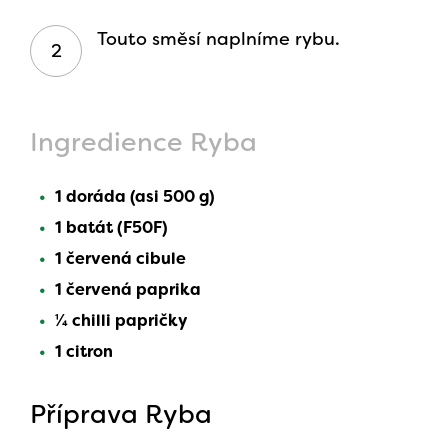
Touto směsí naplníme rybu.
Ingredience Ryba
1 doráda (asi 500 g)
1 batát (F50F)
1 červená cibule
1 červená paprika
1⁄4 chilli papričky
1 citron
Příprava Ryba