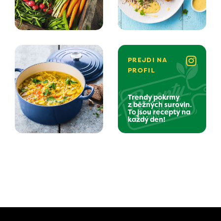
PREJDI NA
PROFIL
Trendy pokrmy
z běžných surovin.
To jsou recepty na
každý den!