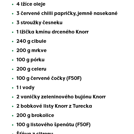
4 lžíce oleje
3 červené chilli papričky, jemně nasekané
3 stroužky česneku
1 lžička kmínu drceného Knorr
240 g cibule
200 g mrkve
100 g pórku
200 g celeru
100 g červené čočky (F50F)
1 l vody
2 vaničky zeleninového bujónu Knorr
2 bobkové listy Knorr z Turecka
200 g brokolice
100 g listového špenátu (F50F)
Šťáva z citronu