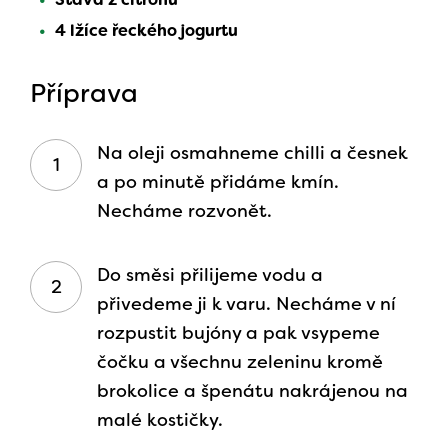
4 lžíce řeckého jogurtu
Příprava
Na oleji osmahneme chilli a česnek
a po minutě přidáme kmín.
Necháme rozvonět.
Do směsi přilijeme vodu a
přivedeme ji k varu. Necháme v ní
rozpustit bujóny a pak vsypeme
čočku a všechnu zeleninu kromě
brokolice a špenátu nakrájenou na
malé kostičky.