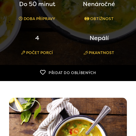
Do 50 minut
Nenáročné
DOBA PŘÍPRAVY
OBTÍŽNOST
4
Nepálí
POČET PORCÍ
PIKANTNOST
PŘIDAT DO OBLÍBENÝCH