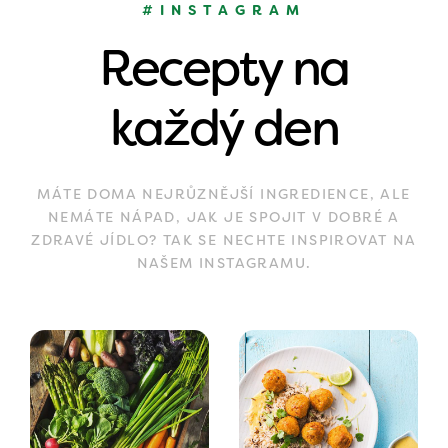
#INSTAGRAM
Recepty na
každý den
MÁTE DOMA NEJRŮZNĚJŠÍ INGREDIENCE, ALE
NEMÁTE NÁPAD, JAK JE SPOJIT V DOBRÉ A
ZDRAVÉ JÍDLO? TAK SE NECHTE INSPIROVAT NA
NAŠEM INSTAGRAMU.