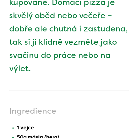
kupované. Domácí pizza je
skvělý oběd nebo večeře –
dobře ale chutná i zastudena,
tak si ji klidně vezměte jako
svačinu do práce nebo na
výlet.
Ingredience
1 vejce
50g másla (hera)