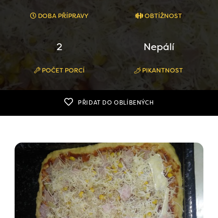
DOBA PŘÍPRAVY
OBTÍŽNOST
2
Nepálí
POČET PORCÍ
PIKANTNOST
PŘIDAT DO OBLÍBENÝCH