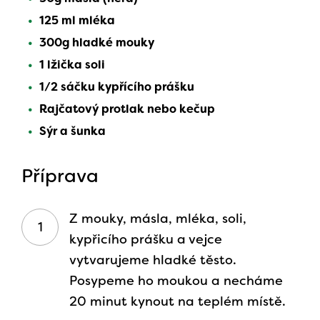
125 ml mléka
300g hladké mouky
1 lžička soli
1/2 sáčku kypřícího prášku
Rajčatový protlak nebo kečup
Sýr a šunka
Příprava
Z mouky, másla, mléka, soli,
kypřicího prášku a vejce
vytvarujeme hladké těsto.
Posypeme ho moukou a necháme
20 minut kynout na teplém místě.