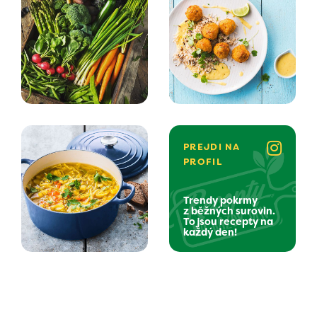
PREJDI NA
PROFIL
Trendy pokrmy
z běžných surovin.
To jsou recepty na
každý den!