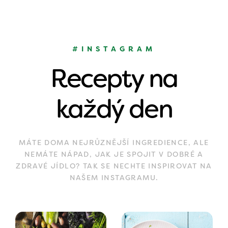
#INSTAGRAM
Recepty na
každý den
MÁTE DOMA NEJRŮZNĚJŠÍ INGREDIENCE, ALE
NEMÁTE NÁPAD, JAK JE SPOJIT V DOBRÉ A
ZDRAVÉ JÍDLO? TAK SE NECHTE INSPIROVAT NA
NAŠEM INSTAGRAMU.