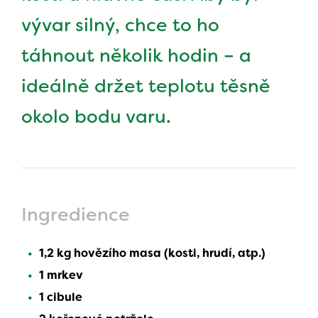
vývar silný, chce to ho
táhnout několik hodin – a
ideálně držet teplotu těsně
okolo bodu varu.
Ingredience
1,2 kg hovězího masa (kosti, hrudí, atp.)
1 mrkev
1 cibule