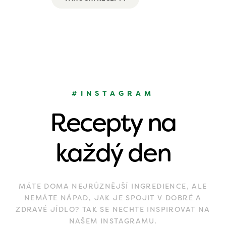
#INSTAGRAM
Recepty na
každý den
MÁTE DOMA NEJRŮZNĚJŠÍ INGREDIENCE, ALE
NEMÁTE NÁPAD, JAK JE SPOJIT V DOBRÉ A
ZDRAVÉ JÍDLO? TAK SE NECHTE INSPIROVAT NA
NAŠEM INSTAGRAMU.