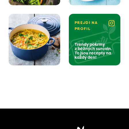
PREJDI NA
PROFIL
Trendy pokrmy
z běžných surovin.
To jsou recepty na
každý den!