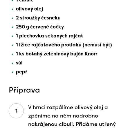
olivový olej
2 stroužky česneku
250 g červené čočky
1 plechovka sekaných rajčat
1 lžíce rajčatového protlaku (nemusí být)
1 ks botahý zeleninový bujón Knorr
sůl
pepř
Příprava
V hrnci rozpálíme olivový olej a
zpěníme na něm nadrobno
nakrájenou cibuli. Přidáme utřený