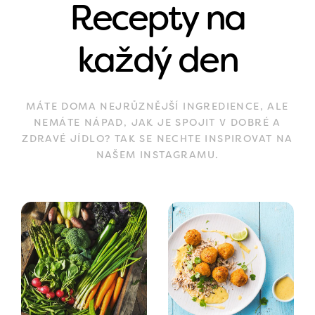
Recepty na
každý den
MÁTE DOMA NEJRŮZNĚJŠÍ INGREDIENCE, ALE
NEMÁTE NÁPAD, JAK JE SPOJIT V DOBRÉ A
ZDRAVÉ JÍDLO? TAK SE NECHTE INSPIROVAT NA
NAŠEM INSTAGRAMU.