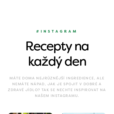
#INSTAGRAM
Recepty na
každý den
MÁTE DOMA NEJRŮZNĚJŠÍ INGREDIENCE, ALE
NEMÁTE NÁPAD, JAK JE SPOJIT V DOBRÉ A
ZDRAVÉ JÍDLO? TAK SE NECHTE INSPIROVAT NA
NAŠEM INSTAGRAMU.