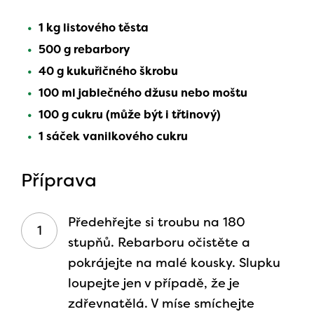
1 kg listového těsta
500 g rebarbory
40 g kukuřičného škrobu
100 ml jablečného džusu nebo moštu
100 g cukru (může být i třtinový)
1 sáček vanilkového cukru
Příprava
Předehřejte si troubu na 180
stupňů. Rebarboru očistěte a
pokrájejte na malé kousky. Slupku
loupejte jen v případě, že je
zdřevnatělá. V míse smíchejte