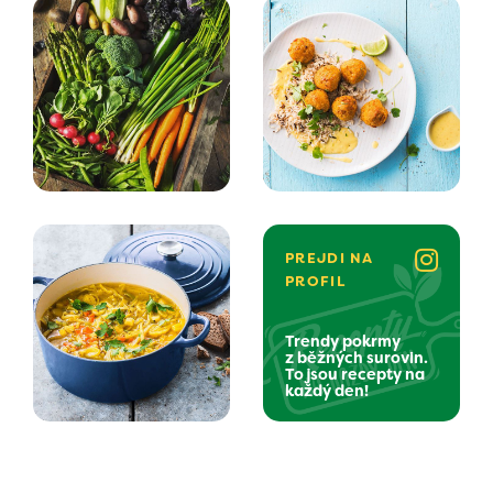
PREJDI NA
PROFIL
Trendy pokrmy
z běžných surovin.
To jsou recepty na
každý den!