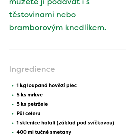
můžete ji podávat i s
těstovinami nebo
bramborovým knedlíkem.
Ingredience
1 kg loupaná hovězí plec
5 ks mrkve
5 ks petržele
Půl celeru
1 sklenice halali (základ pod svíčkovou)
400 ml tučné smetany