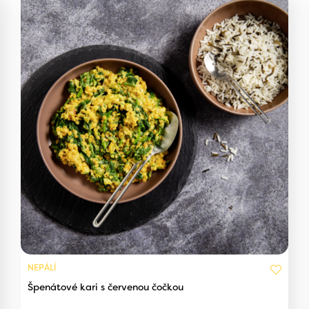
NEPÁLÍ
Špenátové kari s červenou čočkou