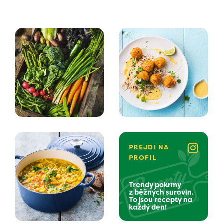
PREJDI NA
PROFIL
Trendy pokrmy
z běžných surovin.
To jsou recepty na
každý den!