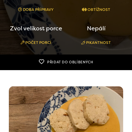
DOBA PŘÍPRAVY
OBTÍŽNOST
Zvol velikost porce
Nepálí
POČET PORCÍ
PIKANTNOST
PŘIDAT DO OBLÍBENÝCH