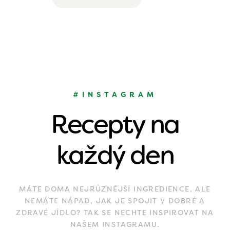
#INSTAGRAM
Recepty na
každý den
MÁTE DOMA NEJRŮZNĚJŠÍ INGREDIENCE, ALE
NEMÁTE NÁPAD, JAK JE SPOJIT V DOBRÉ A
ZDRAVÉ JÍDLO? TAK SE NECHTE INSPIROVAT NA
NAŠEM INSTAGRAMU.