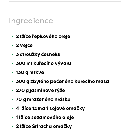
Ingredience
2 lžíce řepkového oleje
2 vejce
3 stroužky česneku
300 ml kuřecího vývaru
130 g mrkve
300 g zbylého pečeného kuřecího masa
270 g jasmínové rýže
70 g mraženého hrášku
4 lžíce tamari sojové omáčky
1 lžíce sezamového oleje
2 lžíce Sriracha omáčky