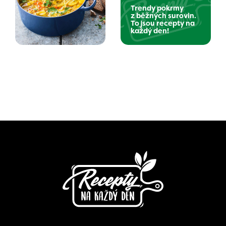
Trendy pokrmy
z běžných surovin.
To jsou recepty na
každý den!