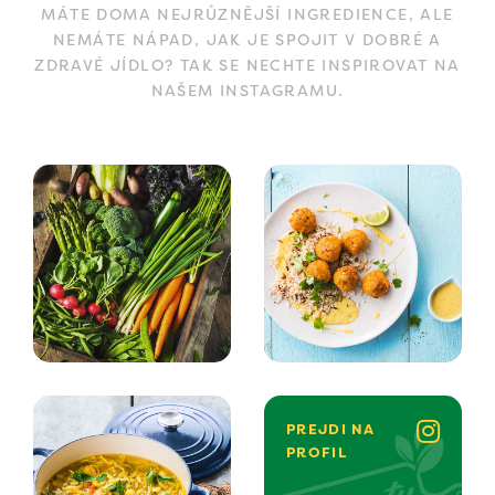
MÁTE DOMA NEJRŮZNĚJŠÍ INGREDIENCE, ALE
NEMÁTE NÁPAD, JAK JE SPOJIT V DOBRÉ A
ZDRAVÉ JÍDLO? TAK SE NECHTE INSPIROVAT NA
NAŠEM INSTAGRAMU.
PREJDI NA
PROFIL