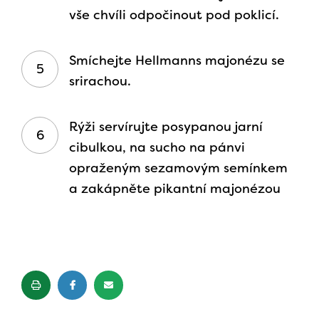
vše chvíli odpočinout pod poklicí.
Smíchejte Hellmanns majonézu se
srirachou.
Rýži servírujte posypanou jarní
cibulkou, na sucho na pánvi
opraženým sezamovým semínkem
a zakápněte pikantní majonézou