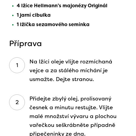
4 lžíce Hellmann's majonézy Originál
1 jarní cibulka
1 lžička sezamového semínka
Příprava
Na lžíci oleje vlijte rozmíchaná
vejce a za stálého míchání je
usmažte. Dejte stranou.
Přidejte zbylý olej, prolisovaný
česnek a minutu restujte. Vlijte
malé množství vývaru a plochou
vařečkou seškrábněte případně
připečeninky ze dna.