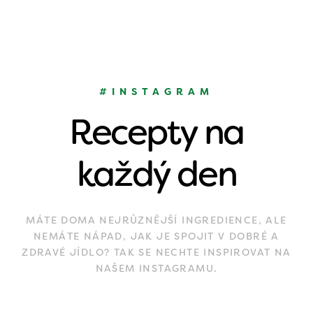
#INSTAGRAM
Recepty na
každý den
MÁTE DOMA NEJRŮZNĚJŠÍ INGREDIENCE, ALE
NEMÁTE NÁPAD, JAK JE SPOJIT V DOBRÉ A
ZDRAVÉ JÍDLO? TAK SE NECHTE INSPIROVAT NA
NAŠEM INSTAGRAMU.