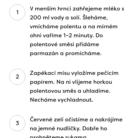
V menším hrnci zahřejeme mléko s
200 ml vody a solí. Šleháme,
vmícháme polentu a na mírném
ohni vaříme 1–2 minuty. Do
polentové směsi přidáme
parmazán a promícháme.
Zapékací mísu vyložíme pečicím
papírem. Na ni vlijeme horkou
polentovou směs a uhladíme.
Necháme vychladnout.
Červené zelí očistíme a nakrájíme
na jemné nudličky. Dobře ho
prohněteme rukama