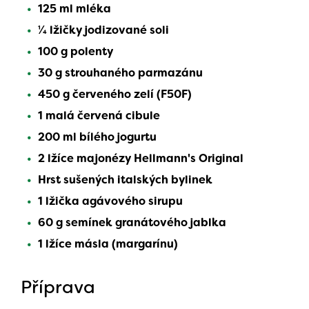
125 ml mléka
1⁄4 lžičky jodizované soli
100 g polenty
30 g strouhaného parmazánu
450 g červeného zelí (F50F)
1 malá červená cibule
200 ml bílého jogurtu
2 lžíce majonézy Hellmann's Original
Hrst sušených italských bylinek
1 lžička agávového sirupu​​
60 g semínek granátového jablka
1 lžíce másla (margarínu)
Příprava