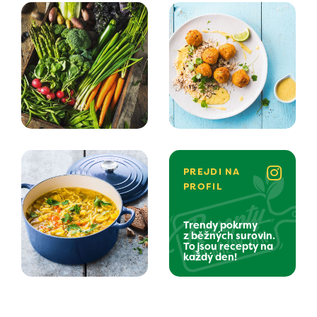
PREJDI NA
PROFIL
Trendy pokrmy
z běžných surovin.
To jsou recepty na
každý den!