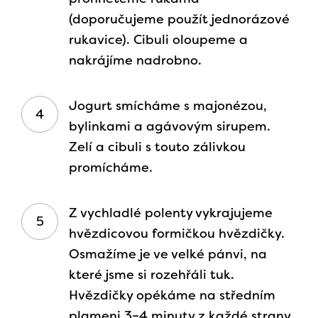
(doporučujeme použít jednorázové
rukavice). Cibuli oloupeme a
nakrájíme nadrobno.
Jogurt smícháme s majonézou,
bylinkami a agávovým sirupem.
Zelí a cibuli s touto zálivkou
promícháme.
Z vychladlé polenty vykrajujeme
hvězdicovou formičkou hvězdičky.
Osmažíme je ve velké pánvi, na
které jsme si rozehřáli tuk.
Hvězdičky opékáme na středním
plameni 3–4 minuty z každé strany