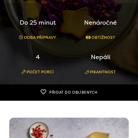
Do 25 minut
Nenáročné
DOBA PŘÍPRAVY
OBTÍŽNOST
4
Nepálí
POČET PORCÍ
PIKANTNOST
PŘIDAT DO OBLÍBENÝCH