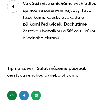
Ve větší míse smícháme vychladlou
quinou se sušenými rajčaty, fava
fazolkami, kousky avokáda a
půlkami ředkviček. Dochutíme
čerstvou bazalkou a šťávou i kúrou
z jednoho citronu.
Tip na závěr : Salát můžeme posypat
čerstvou řeřichou a/nebo olivami.