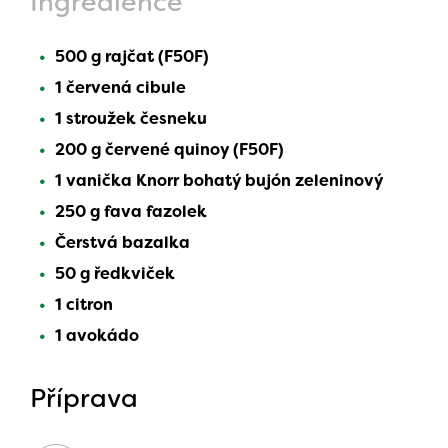
Ingredience
500 g rajčat (F50F)
1 červená cibule
1 stroužek česneku
200 g červené quinoy (F50F)
1 vanička Knorr bohatý bujón zeleninový
250 g fava fazolek
Čerstvá bazalka
50 g ředkviček
1 citron
1 avokádo
Příprava