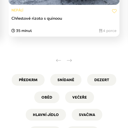
NEPÁLÍ
Chřestové rizoto s quinoou
35 minut
4 porce
PŘEDKRM
SNÍDANĚ
DEZERT
OBĚD
VEČEŘE
HLAVNÍ JÍDLO
SVAČINA