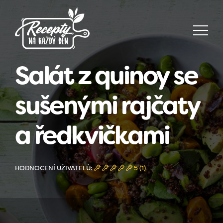
Salát z quinoy se
sušenými rajčaty
a ředkvičkami
HODNOCENÍ UŽIVATELŮ:
5 (1)