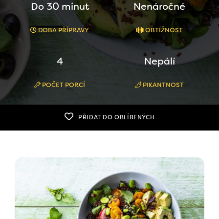
Do 30 minut
Nenáročné
DOBA PŘÍPRAVY
OBTÍŽNOST
4
Nepálí
POČET PORCÍ
PIKANTNOST
PŘIDAT DO OBLÍBENÝCH