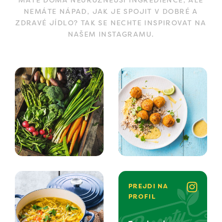
MÁTE DOMA NEJRŮZNĚJŠÍ INGREDIENCE, ALE
NEMÁTE NÁPAD, JAK JE SPOJIT V DOBRÉ A
ZDRAVÉ JÍDLO? TAK SE NECHTE INSPIROVAT NA
NAŠEM INSTAGRAMU.
PREJDI NA
PROFIL