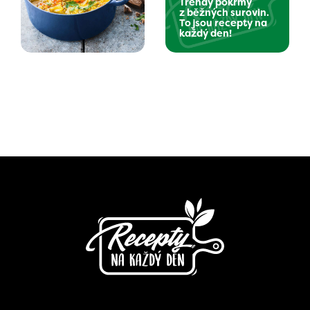
Trendy pokrmy
z běžných surovin.
To jsou recepty na
každý den!