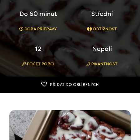
Do 60 minut
Střední
DOBA PŘÍPRAVY
OBTÍŽNOST
12
Nepálí
POČET PORCÍ
PIKANTNOST
PŘIDAT DO OBLÍBENÝCH