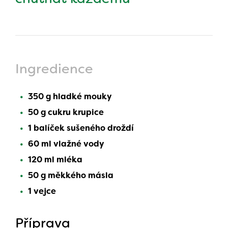
Ingredience
350 g hladké mouky
50 g cukru krupice
1 balíček sušeného droždí
60 ml vlažné vody
120 ml mléka
50 g měkkého másla
1 vejce
Příprava