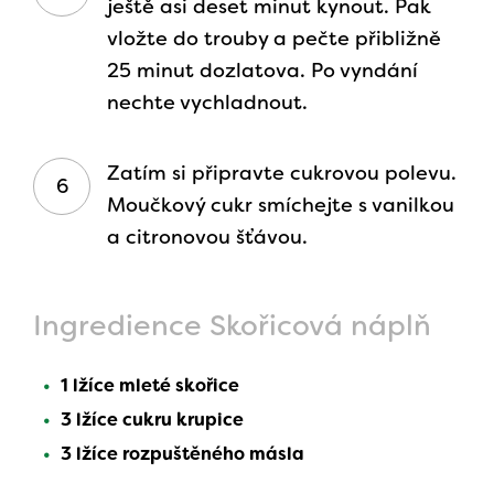
ještě asi deset minut kynout. Pak
vložte do trouby a pečte přibližně
25 minut dozlatova. Po vyndání
nechte vychladnout.
Zatím si připravte cukrovou polevu.
Moučkový cukr smíchejte s vanilkou
a citronovou šťávou.
Ingredience Skořicová náplň
1 lžíce mleté skořice
3 lžíce cukru krupice
3 lžíce rozpuštěného másla