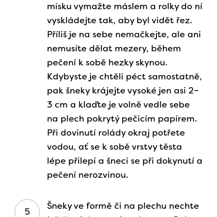
misku vymažte máslem a rolky do ní
vyskládejte tak, aby byl vidět řez.
Příliš je na sebe nemačkejte, ale ani
nemusíte dělat mezery, během
pečení k sobě hezky skynou.
Kdybyste je chtěli péct samostatně,
pak šneky krájejte vysoké jen asi 2–
3 cm a klaďte je volně vedle sebe
na plech pokrytý pečicím papírem.
Při dovinutí rolády okraj potřete
vodou, ať se k sobě vrstvy těsta
lépe přilepí a šneci se při dokynutí a
pečení nerozvinou.
Šneky ve formě či na plechu nechte