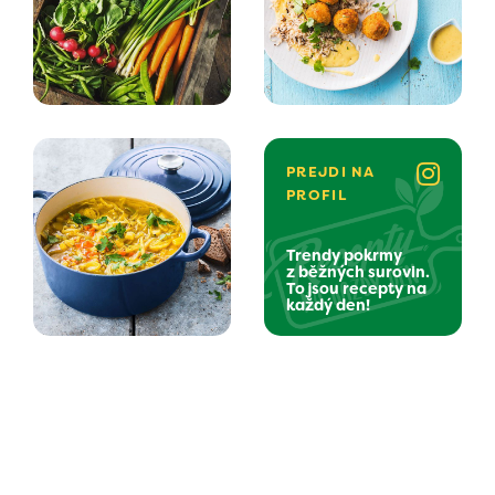
PREJDI NA
PROFIL
Trendy pokrmy
z běžných surovin.
To jsou recepty na
každý den!