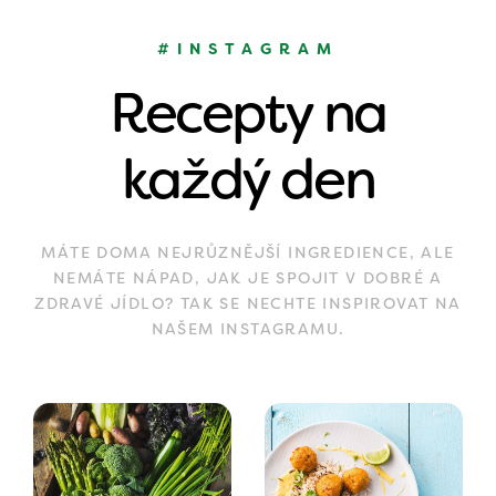
#INSTAGRAM
Recepty na
každý den
MÁTE DOMA NEJRŮZNĚJŠÍ INGREDIENCE, ALE
NEMÁTE NÁPAD, JAK JE SPOJIT V DOBRÉ A
ZDRAVÉ JÍDLO? TAK SE NECHTE INSPIROVAT NA
NAŠEM INSTAGRAMU.