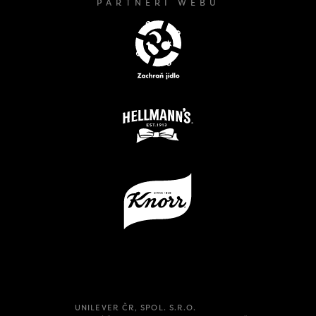
PARTNEŘI WEBU
UNILEVER ČR, SPOL. S.R.O.