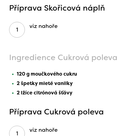
Příprava Skořicová náplň
viz nahoře
Ingredience Cukrová poleva
120 g moučkového cukru
2 špetky mleté vanilky
2 lžíce citrónová šťávy
Příprava Cukrová poleva
viz nahoře