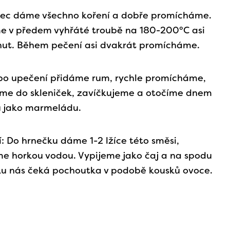
ec dáme všechno koření a dobře promícháme.
e v předem vyhřáté troubě na 180-200°C asi
nut. Během pečení asi dvakrát promícháme.
po upečení přidáme rum, rychle promícháme,
me do skleniček, zavíčkujeme a otočíme dnem
u jako marmeládu.
í: Do hrnečku dáme 1-2 lžíce této směsi,
me horkou vodou. Vypijeme jako čaj a na spodu
u nás čeká pochoutka v podobě kousků ovoce.