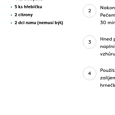
5 ks hřebíčku
Nakon
2 citrony
Pečem
30 mi
2 dcl rumu (nemusí být)
Hned 
naplní
vzhůr
Použit
zalije
hrnečk