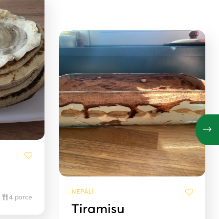
NEPÁLÍ
4 porce
Tiramisu