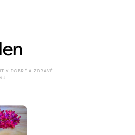
den
IT V DOBRÉ A ZDRAVÉ
MU.