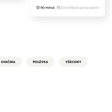
90 minut
Zvol velikost porce porce
SVAČINA
POLÉVKA
VŠECHNY