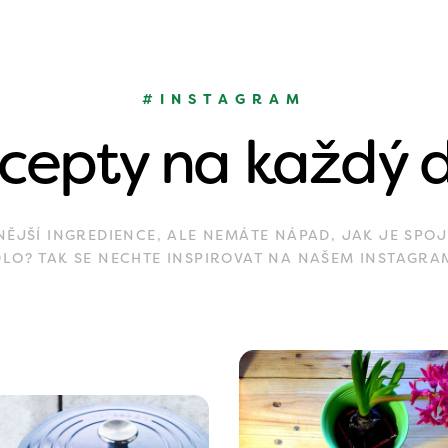
#INSTAGRAM
cepty na každý 
JŠÍ INGREDIENCE, ALE NEMÁTE NÁPAD, JAK JE SPOJ
DLO? TAK SE NECHTE INSPIROVAT NA NAŠEM INSTAGRA