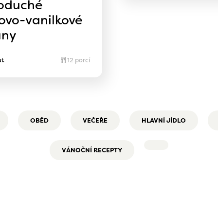
oduché
ovo-vanilkové
iny
ut
12 porcí
OBĚD
VEČEŘE
HLAVNÍ JÍDLO
VÁNOČNÍ RECEPTY