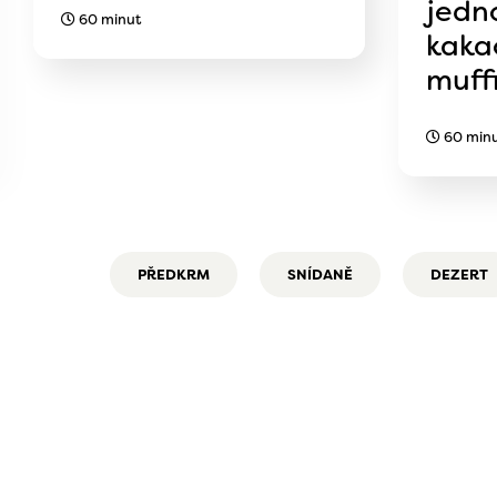
jedn
60 minut
kaka
muff
60 min
PŘEDKRM
SNÍDANĚ
DEZERT