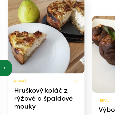
NEPÁLÍ
Hruškový koláč z
rýžové a špaldové
NEPÁLÍ
mouky
Výbo