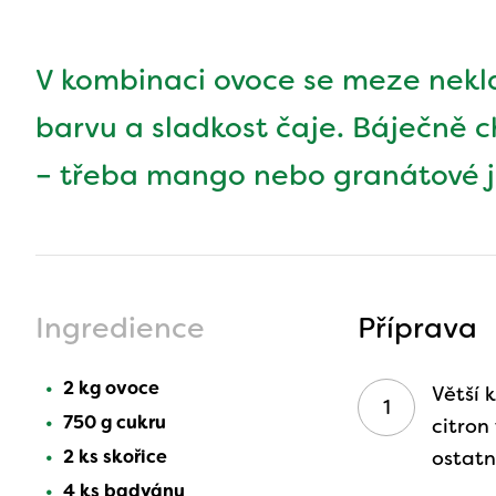
V kombinaci ovoce se meze nekl
barvu a sladkost čaje. Báječně c
– třeba mango nebo granátové j
Ingredience
Příprava
2 kg ovoce
Větší 
750 g cukru
citron
2 ks skořice
ostat
4 ks badyánu