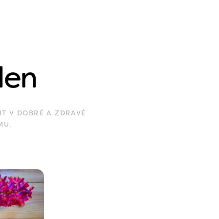
den
IT V DOBRÉ A ZDRAVÉ
MU.