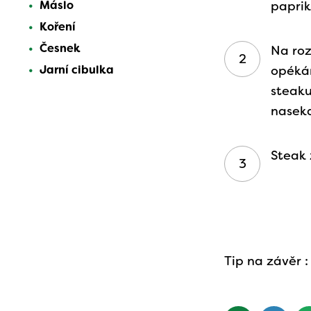
Máslo
paprik
Koření
Česnek
Na roz
Jarní cibulka
opékám
steak
naseka
Steak
Tip na závěr :