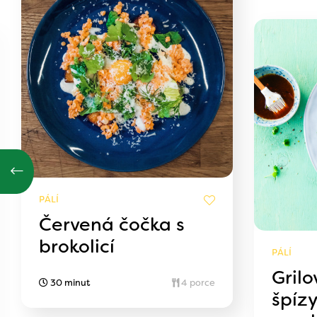
PÁLÍ
Červená čočka s
brokolicí
PÁLÍ
Gril
30 minut
4 porce
špíz