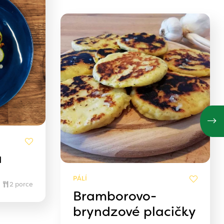
a
PÁLÍ
2 porce
Bramborovo-
bryndzové placičky