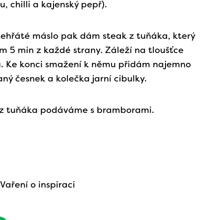
u, chilli a kajenský pepř).
ehřáté máslo pak dám steak z tuňáka, který
 5 min z každé strany. Záleží na tloušťce
u. Ke konci smažení k němu přidám najemno
ný česnek a kolečka jarní cibulky.
 z tuňáka podáváme s bramborami.
 Vaření o inspiraci