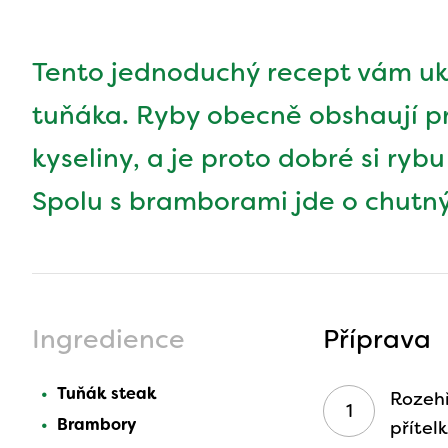
Tento jednoduchý recept vám uká
tuňáka. Ryby obecně obshaují 
kyseliny, a je proto dobré si ry
Spolu s bramborami jde o chutný
Ingredience
Příprava
Tuňák steak
Rozehř
Brambory
přítel