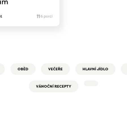
lím
t
6 porcí
OBĚD
VEČEŘE
HLAVNÍ JÍDLO
VÁNOČNÍ RECEPTY