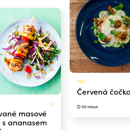
PÁLÍ
Červená čočk
30 minut
ované masové
y s ananasem