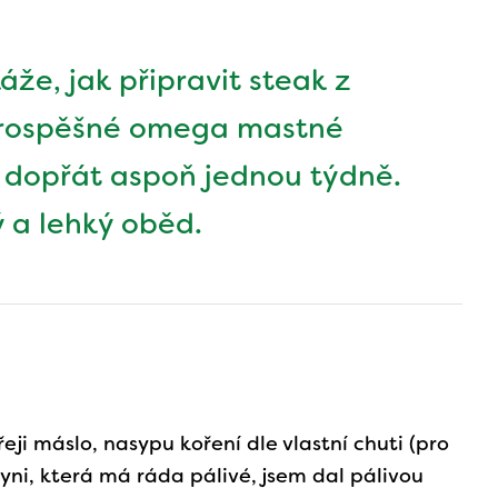
že, jak připravit steak z
prospěšné omega mastné
bu dopřát aspoň jednou týdně.
 a lehký oběd.
eji máslo, nasypu koření dle vlastní chuti (pro
kyni, která má ráda pálivé, jsem dal pálivou