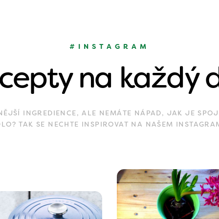
#INSTAGRAM
cepty na každý 
JŠÍ INGREDIENCE, ALE NEMÁTE NÁPAD, JAK JE SPOJ
DLO? TAK SE NECHTE INSPIROVAT NA NAŠEM INSTAGRA