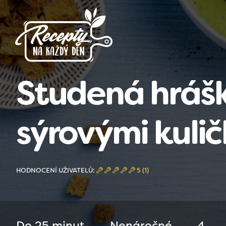
Studená hrášk
sýrovými kuli
HODNOCENÍ UŽIVATELŮ:
5 (1)
Do 25 minut
Nenáročné
4