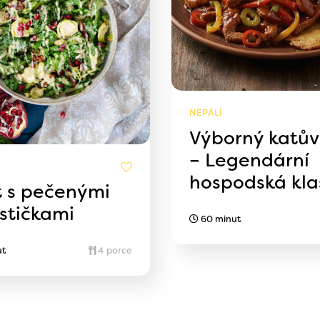
NEPÁLÍ
Výborný katův
– Legendární
hospodská kla
t s pečenými
stičkami
60 minut
ut
4 porce