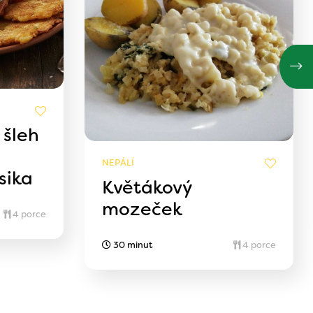
 šleh
NEPÁLÍ
sika
Květákový
mozeček
4 porce
30 minut
4 porce