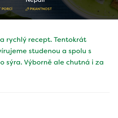
 PORCÍ
PIKANTNOST
a rychlý recept. Tentokrát
rvírujeme studenou a spolu s
ho sýra. Výborně ale chutná i za