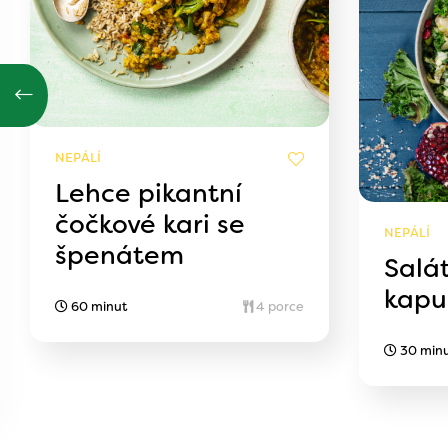
NEPÁLÍ
Lehce pikantní
čočkové kari se
NEPÁLÍ
špenátem
Salá
kapu
60 minut
4 porce
30 min