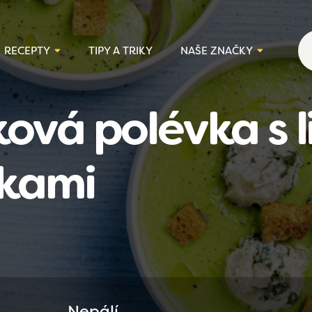
RECEPTY
TIPY A TRIKY
NAŠE ZNAČKY
ová polévka s l
čkami
Nepálí