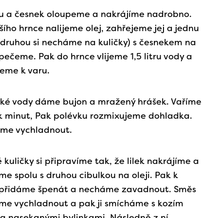
u a česnek oloupeme a nakrájíme nadrobno.
šího hrnce nalijeme olej, zahřejeme jej a jednu
 (druhou si necháme na kuličky) s česnekem na
ečeme. Pak do hrnce vlijeme 1,5 litru vody a
eme k varu.
ké vody dáme bujon a mražený hrášek. Vaříme
k minut, Pak polévku rozmixujeme dohladka.
me vychladnout.
é kuličky si připravíme tak, že lilek nakrájíme a
e spolu s druhou cibulkou na oleji. Pak k
přidáme špenát a necháme zavadnout. Směs
me vychladnout a pak ji smícháme s kozím
a nasekanými bylinkami. Následně z ní