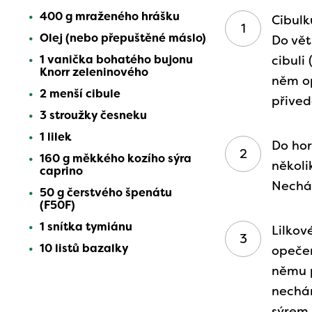
400 g mraženého hrášku
Cibulk
Olej (nebo přepuštěné máslo)
Do vět
1 vanička bohatého bujonu
cibuli
Knorr zeleninového
něm op
2 menší cibule
přived
3 stroužky česneku
1 lilek
Do hor
160 g měkkého kozího sýra
několi
caprino
Nechá
50 g čerstvého špenátu
(F50F)
1 snítka tymiánu
Lilkov
10 listů bazalky
opečem
němu 
nechá
sýrem 