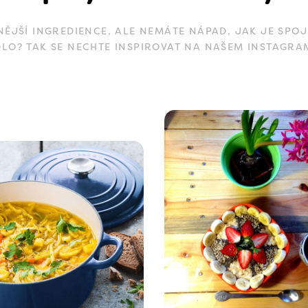
JŠÍ INGREDIENCE, ALE NEMÁTE NÁPAD, JAK JE SPOJ
DLO? TAK SE NECHTE INSPIROVAT NA NAŠEM INSTAGRA