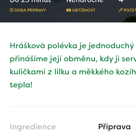
DOBA PŘÍPRAVY
OBTÍŽNOST
POČET
Hrášková polévka je jednoduchý 
přinášíme její obměnu, kdy ji se
kuličkami z lilku a měkkého kozí
tepla!
Ingredience
Příprava