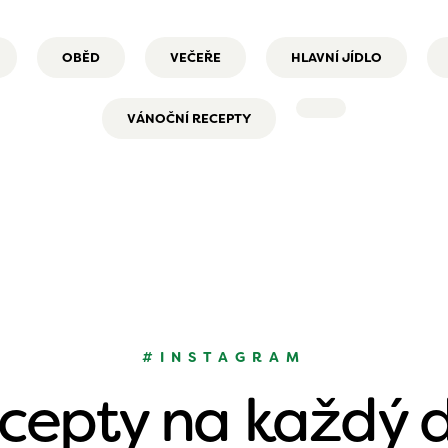
OBĚD
VEČEŘE
HLAVNÍ JÍDLO
VÁNOČNÍ RECEPTY
#INSTAGRAM
cepty na každý 