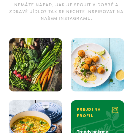
NEMÁTE NÁPAD, JAK JE SPOJIT V DOBRÉ A
ZDRAVÉ JÍDLO? TAK SE NECHTE INSPIROVAT NA
NAŠEM INSTAGRAMU.
PREJDI NA
PROFIL
Trendy pokrmy