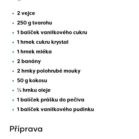
2 vejce
250 g tvarohu
1 balíček vanilkového cukru
1 hrnek cukru krystal
1 hrnek mléka
2 banány
2 hrnky polohrubé mouky
50 g kokosu
½ hrnku oleje
1 balíček prášku do pečiva
1 balíček vanilkového pudinku
Příprava