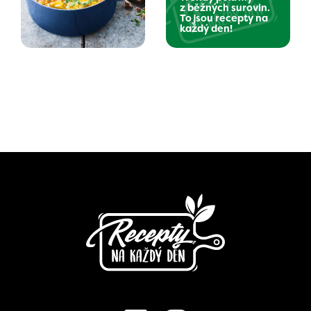
z běžných surovin.
To jsou recepty na
každý den!