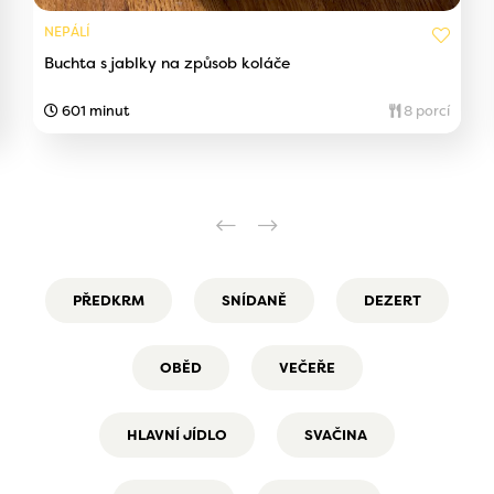
NEPÁLÍ
Buchta s jablky na způsob koláče
601 minut
8 porcí
PŘEDKRM
SNÍDANĚ
DEZERT
OBĚD
VEČEŘE
HLAVNÍ JÍDLO
SVAČINA