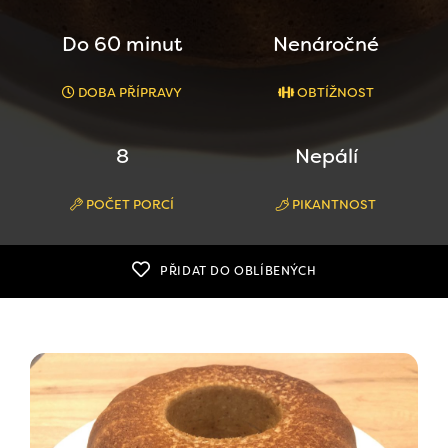
Do 60 minut
Nenáročné
DOBA PŘÍPRAVY
OBTÍŽNOST
8
Nepálí
POČET PORCÍ
PIKANTNOST
PŘIDAT DO OBLÍBENÝCH