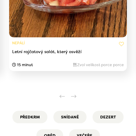
NEPÁLÍ
Letní rajčatový salát, který osvěží
15 minut
Zvol velikost porce porce
PŘEDKRM
SNÍDANĚ
DEZERT
OBĚD
VEČEŘE