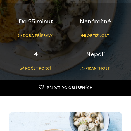
Do 55 minut
Nenáročné
DOBA PŘÍPRAVY
OBTÍŽNOST
4
Nepálí
POČET PORCÍ
PIKANTNOST
PŘIDAT DO OBLÍBENÝCH