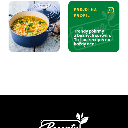
PREJDI NA
PROFIL
Trendy pokrmy
z běžných surovin.
To jsou recepty na
každý den!