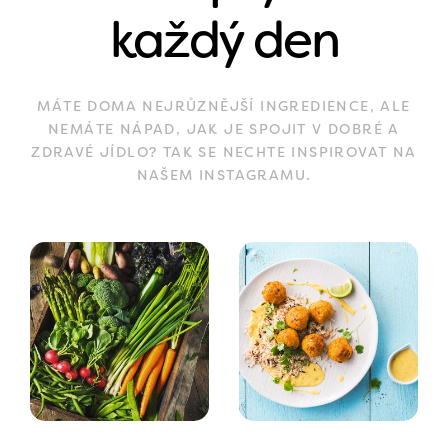
každý den
MÁTE DOMA NEJRŮZNĚJŠÍ INGREDIENCE, ALE
NEMÁTE NÁPAD, JAK JE SPOJIT V DOBRÉ A
ZDRAVÉ JÍDLO? TAK SE NECHTE INSPIROVAT NA
NAŠEM INSTAGRAMU.