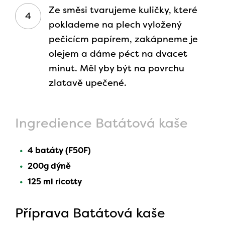
Ze směsi tvarujeme kuličky, které
poklademe na plech vyložený
pečicícm papírem, zakápneme je
olejem a dáme péct na dvacet
minut. Měl yby být na povrchu
zlatavě upečené.
Ingredience Batátová kaše
4 batáty (F50F)
200g dýně
125 ml ricotty
Příprava Batátová kaše