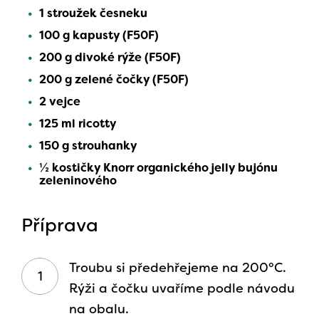
1 stroužek česneku
100 g kapusty (F50F)
200 g divoké rýže (F50F)
200 g zelené čočky (F50F)
2 vejce
125 ml ricotty
150 g strouhanky
½ kostičky Knorr organického jelly bujónu
zeleninového
Příprava
Troubu si předehřejeme na 200°C.
Rýži a čočku uvaříme podle návodu
na obalu.