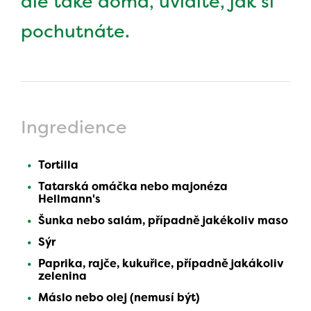
ale také doma, uvidíte, jak si
pochutnáte.
Ingredience
Tortilla
Tatarská omáčka nebo majonéza
Hellmann's
Šunka nebo salám, případně jakékoliv maso
Sýr
Paprika, rajče, kukuřice, případně jakákoliv
zelenina
Máslo nebo olej (nemusí být)