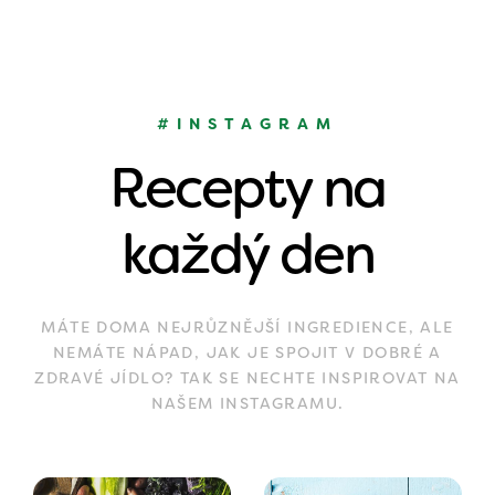
#INSTAGRAM
Recepty na
každý den
MÁTE DOMA NEJRŮZNĚJŠÍ INGREDIENCE, ALE
NEMÁTE NÁPAD, JAK JE SPOJIT V DOBRÉ A
ZDRAVÉ JÍDLO? TAK SE NECHTE INSPIROVAT NA
NAŠEM INSTAGRAMU.