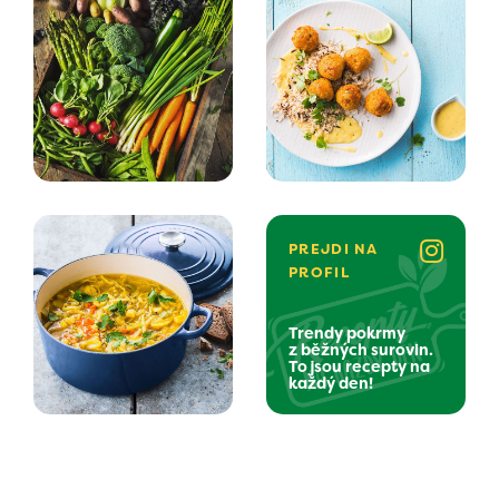
PREJDI NA
PROFIL
Trendy pokrmy
z běžných surovin.
To jsou recepty na
každý den!