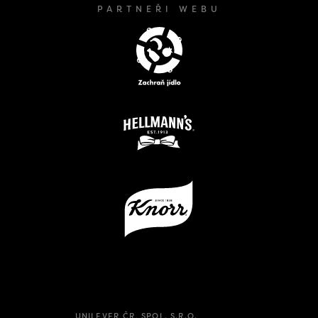
PARTNEŘI WEBU
UNILEVER ČR, SPOL. S.R.O.