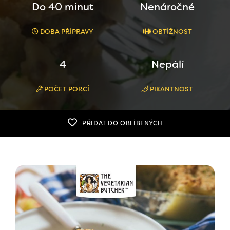
Do 40 minut
Nenáročné
DOBA PŘÍPRAVY
OBTÍŽNOST
4
Nepálí
POČET PORCÍ
PIKANTNOST
PŘIDAT DO OBLÍBENÝCH