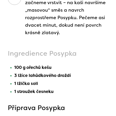
začneme vrstvit – na kaši navršíme
„masovou“ směs a navrch
rozprostřeme Posypku. Pečeme asi
dvacet minut, dokud není povrch
krásně zlatavý.
Ingredience Posypka
100 g ořechů kešu
3 lžíce lahůdkového droždí
1 lžička soli
1 stroužek česneku
Příprava Posypka