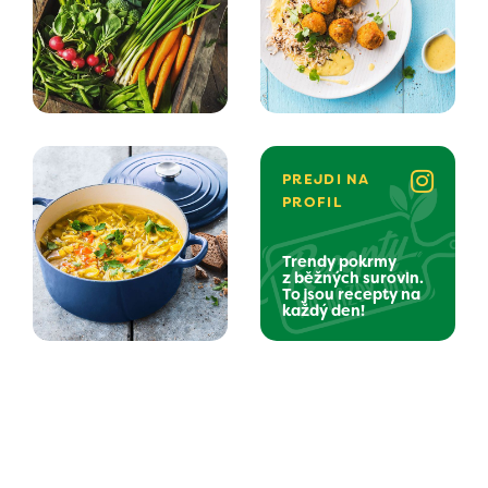
PREJDI NA
PROFIL
Trendy pokrmy
z běžných surovin.
To jsou recepty na
každý den!