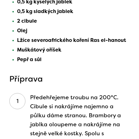
0,5 kg kyselých jablek
0,5 kg sladkých jablek
2 cibule
Olej
Lžíce severoafrického koření Ras el-hanout
Muškátový oříšek
Pepř a sůl
Příprava
Předehřejeme troubu na 200°C.
Cibule si nakrájíme najemno a
půlku dáme stranou. Brambory a
jablka oloupeme a nakrájíme na
stejně velké kostky. Spolu s