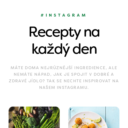
#INSTAGRAM
Recepty na
každý den
MÁTE DOMA NEJRŮZNĚJŠÍ INGREDIENCE, ALE
NEMÁTE NÁPAD, JAK JE SPOJIT V DOBRÉ A
ZDRAVÉ JÍDLO? TAK SE NECHTE INSPIROVAT NA
NAŠEM INSTAGRAMU.