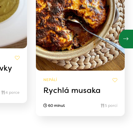
vky
NEPÁLÍ
Rychlá musaka
4 porce
60 minut
5 porcí