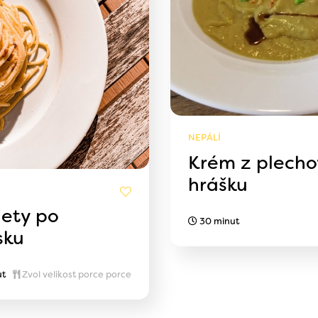
NEPÁLÍ
Krém z plecho
hrášku
ety po
30 minut
sku
ut
Zvol velikost porce porce