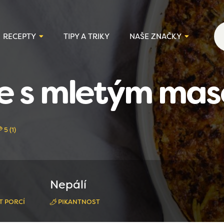
RECEPTY
TIPY A TRIKY
NAŠE ZNAČKY
e s mletým ma
5 (1)
Nepálí
T PORCÍ
PIKANTNOST