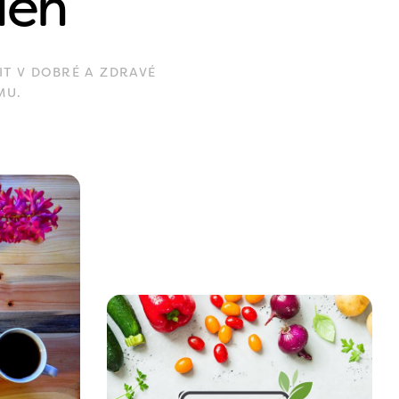
den
IT V DOBRÉ A ZDRAVÉ
MU.