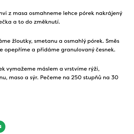
nvi z masa osmahneme lehce pórek nakrájený
ečka a to do změknutí.
áme žloutky, smetanu a osmahlý pórek. Směs
me opepříme a přidáme granulovaný česnek.
ek vymažeme máslem a vrstvíme rýži,
nu, maso a sýr. Pečeme na 250 stupňů na 30