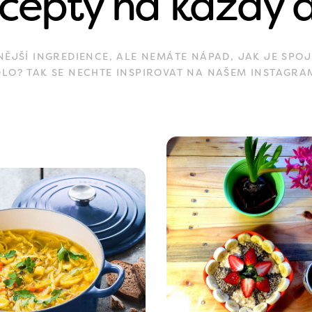
cepty na každý 
JŠÍ INGREDIENCE, ALE NEMÁTE NÁPAD, JAK JE SPOJ
DLO? TAK SE NECHTE INSPIROVAT NA NAŠEM INSTAGRA