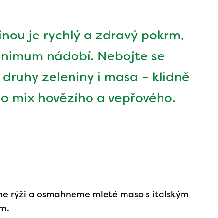
nou je rychlý a zdravý pokrm,
 minimum nádobí. Nebojte se
druhy zeleniny i masa – klidně
o mix hovězího a vepřového.
me rýži a osmahneme mleté maso s italským
m.