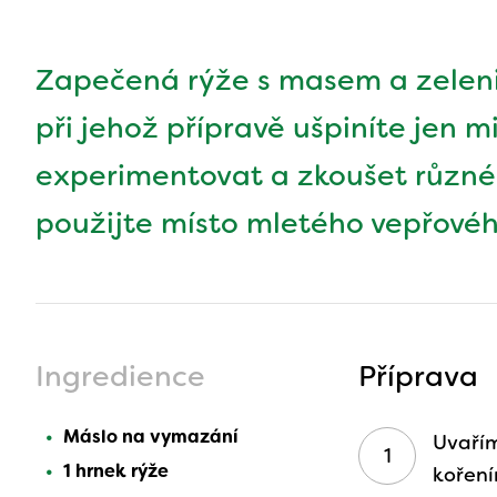
Zapečená rýže s masem a zeleni
při jehož přípravě ušpiníte jen
experimentovat a zkoušet různé 
použijte místo mletého vepřovéh
Ingredience
Příprava
Máslo na vymazání
Uvaří
1 hrnek rýže
koření