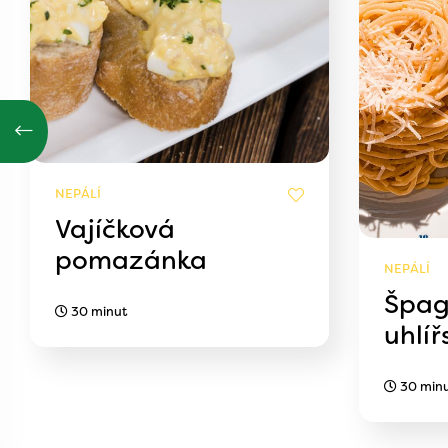
NEPÁLÍ
Vajíčková
pomazánka
NEPÁLÍ
Špag
30 minut
uhlíř
30 min