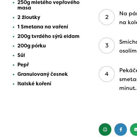
250g mletého vepřového
masa
Na pá
2 žloutky
na kol
1 Smetana na vaření
200g tvrdého sýrů eidam
Smích
200g pórku
osolí
Sůl
Pepř
Pekáč
Granulovaný česnek
smeta
Italské koření
minut.