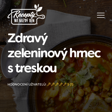
Zdravý
zeleninový hrnec
s treskou
HODNOCENÍ UŽIVATELŮ:
5 (1)