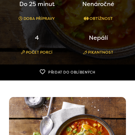
Do 25 minut
Nenáročné
DOBA PŘÍPRAVY
OBTÍŽNOST
4
Nepálí
POČET PORCÍ
PIKANTNOST
PŘIDAT DO OBLÍBENÝCH