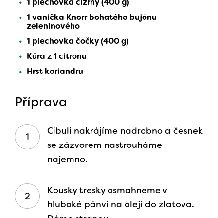
1 plechovka cizrny (400 g)
1 vanička Knorr bohatého bujónu
zeleninového
1 plechovka čočky (400 g)
Kúra z 1 citronu
Hrst koriandru
Příprava
Cibuli nakrájíme nadrobno a česnek
se zázvorem nastrouháme
najemno.
Kousky tresky osmahneme v
hluboké pánvi na oleji do zlatova.