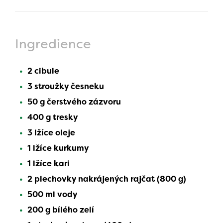
Ingredience
2 cibule
3 stroužky česneku
50 g čerstvého zázvoru
400 g tresky
3 lžíce oleje
1 lžíce kurkumy
1 lžíce kari
2 plechovky nakrájených rajčat (800 g)
500 ml vody
200 g bílého zelí