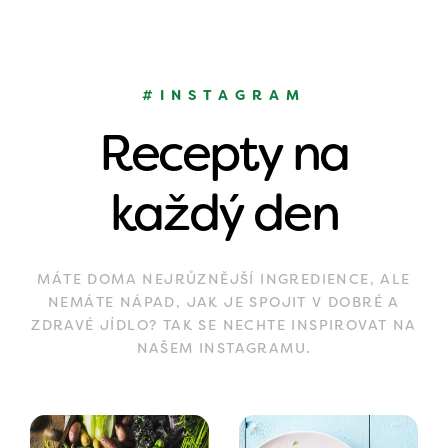
#INSTAGRAM
Recepty na
každý den
MÁTE DOMA NEJRŮZNĚJŠÍ INGREDIENCE, ALE
NEMÁTE NÁPAD, JAK JE SPOJIT V DOBRÉ A
ZDRAVÉ JÍDLO? TAK SE NECHTE INSPIROVAT NA
NAŠEM INSTAGRAMU.