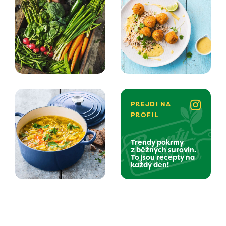
PREJDI NA
PROFIL
Trendy pokrmy
z běžných surovin.
To jsou recepty na
každý den!