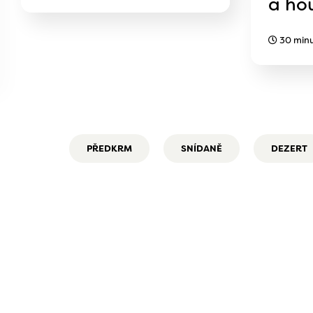
a ho
30 min
PŘEDKRM
SNÍDANĚ
DEZERT