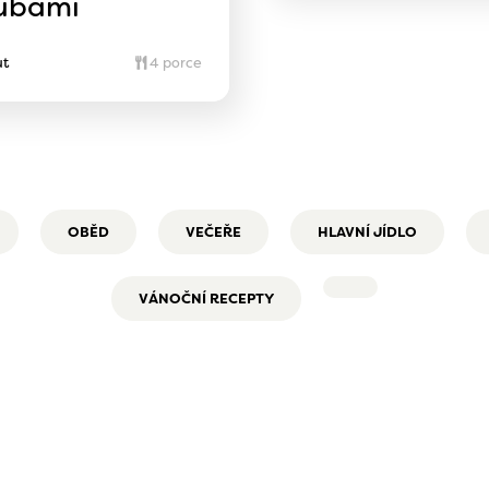
ubami
ut
4 porce
OBĚD
VEČEŘE
HLAVNÍ JÍDLO
VÁNOČNÍ RECEPTY