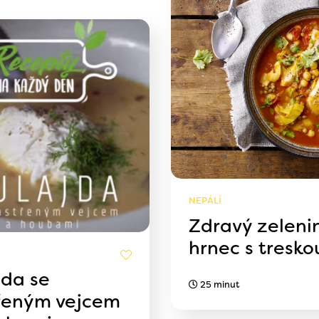
NEPÁLÍ
Zdravý zeleni
hrnec s tresko
jda se
25 minut
řeným vejcem