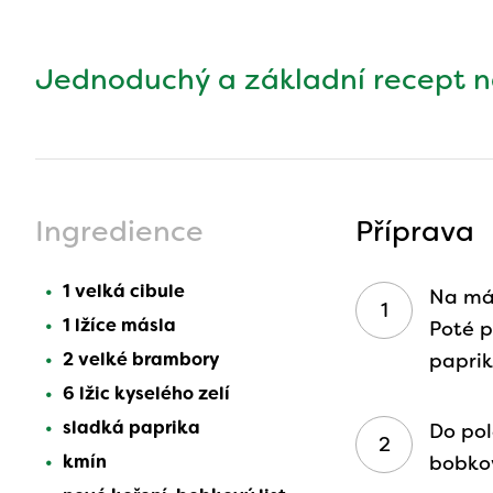
Jednoduchý a základní recept n
Ingredience
Příprava
1 velká cibule
Na más
1 lžíce másla
Poté p
2 velké brambory
paprik
6 lžic kyselého zelí
sladká paprika
Do pol
kmín
bobkov