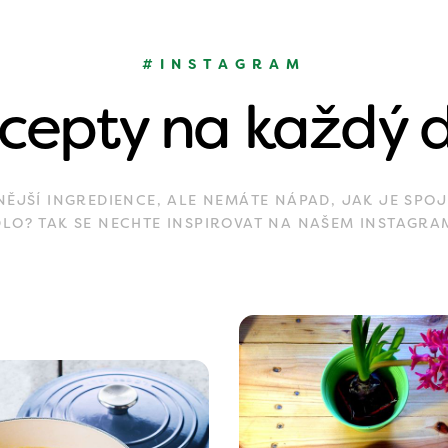
#INSTAGRAM
cepty na každý 
JŠÍ INGREDIENCE, ALE NEMÁTE NÁPAD, JAK JE SPOJ
DLO? TAK SE NECHTE INSPIROVAT NA NAŠEM INSTAGRA