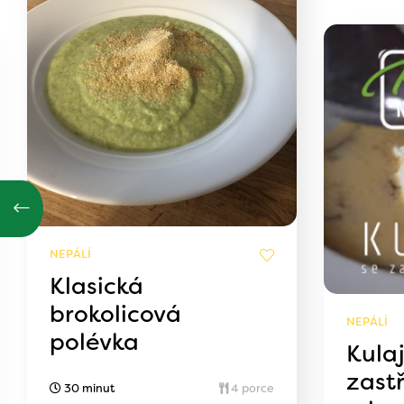
NEPÁLÍ
Klasická
brokolicová
NEPÁLÍ
polévka
Kula
zast
30 minut
4 porce