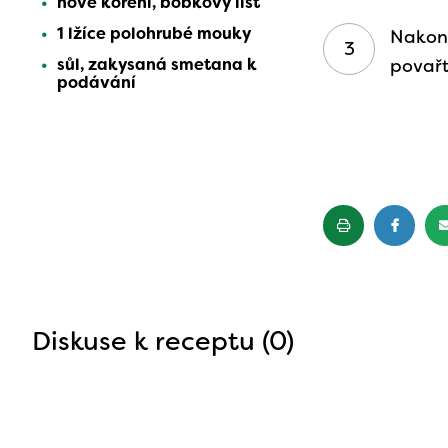
nové koření, bobkový list
1 lžíce polohrubé mouky
Nakone
sůl, zakysaná smetana k
povařt
podávání
Diskuse k receptu (0)