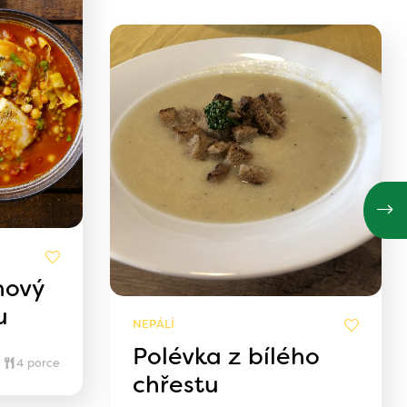
nový
u
NEPÁLÍ
Polévka z bílého
4 porce
chřestu