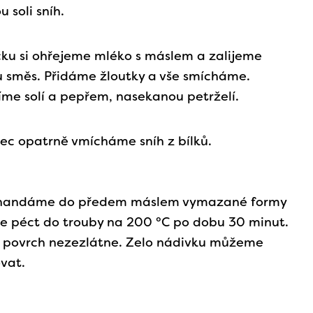
u soli sníh.
čku si ohřejeme mléko s máslem a zalijeme
 směs. Přidáme žloutky a vše smícháme.
me solí a pepřem, nasekanou petrželí.
c opatrně vmícháme sníh z bílků.
nandáme do předem máslem vymazané formy
 péct do trouby na 200 °C po dobu 30 minut.
 povrch nezezlátne. Zelo nádivku můžeme
ovat.