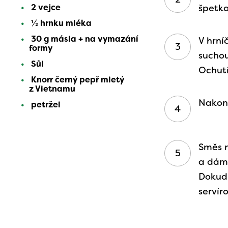
2 vejce
špetko
½ hrnku mléka
30 g másla + na vymazání
V hrní
formy
suchou
Sůl
Ochutí
Knorr černý pepř mletý
z Vietnamu
Nakone
petržel
Směs 
a dáme
Dokud
servír