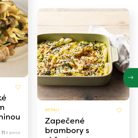
ké
ím
NEPÁLÍ
ninou
Zapečené
brambory s
4 porce