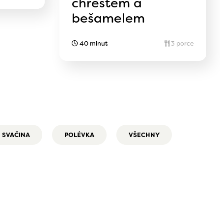
chřestem a
bešamelem
40 minut
3 porce
SVAČINA
POLÉVKA
VŠECHNY