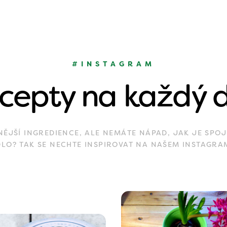
#INSTAGRAM
cepty na každý 
JŠÍ INGREDIENCE, ALE NEMÁTE NÁPAD, JAK JE SPOJ
DLO? TAK SE NECHTE INSPIROVAT NA NAŠEM INSTAGRA