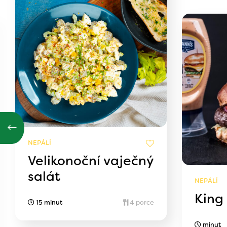
NEPÁLÍ
Velikonoční vaječný
salát
NEPÁLÍ
King
15 minut
4 porce
minut