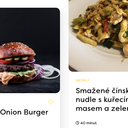
NEPÁLÍ
Smažené číns
nudle s kuřec
masem a zele
 Onion Burger
40 minut