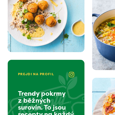
PREJDI NA PROFIL
Trendy pokrmy
z běžných
surovin. To jsou
recepty na každý