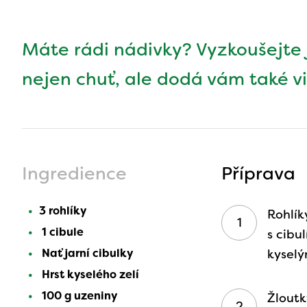
Máte rádi nádivky? Vyzkoušejte ji
nejen chuť, ale dodá vám také v
Ingredience
Příprava
3 rohlíky
Rohlík
1 cibule
s cibu
Nať jarní cibulky
kyselý
Hrst kyselého zelí
100 g uzeniny
Žloutk