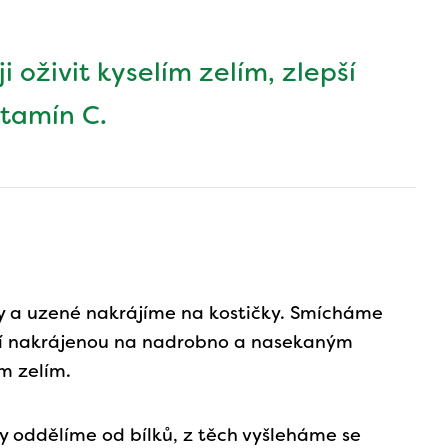
 oživit kyselím zelím, zlepší
itamín C.
y a uzené nakrájíme na kostičky. Smícháme
lí nakrájenou na nadrobno a nasekaným
m zelím.
y oddělíme od bílků, z těch vyšleháme se