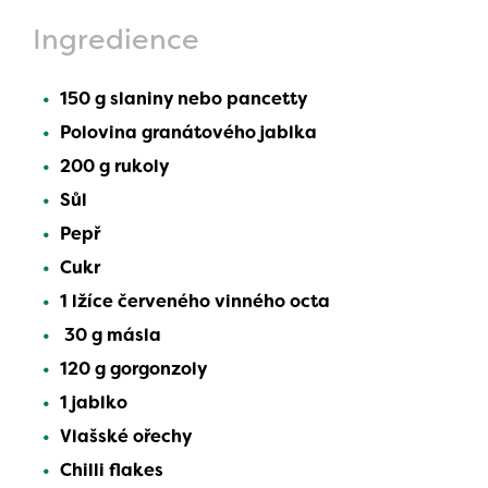
Ingredience
150 g slaniny nebo pancetty
Polovina granátového jablka
200 g rukoly
Sůl
Pepř
Cukr
1 lžíce červeného vinného octa
30 g másla
120 g gorgonzoly
1 jablko
Vlašské ořechy
Chilli flakes