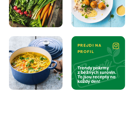
PREJDI NA
PROFIL
Trendy pokrmy
z běžných surovin.
To jsou recepty na
každý den!