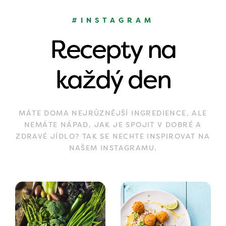
#INSTAGRAM
Recepty na
každý den
MÁTE DOMA NEJRŮZNĚJŠÍ INGREDIENCE, ALE
NEMÁTE NÁPAD, JAK JE SPOJIT V DOBRÉ A
ZDRAVÉ JÍDLO? TAK SE NECHTE INSPIROVAT NA
NAŠEM INSTAGRAMU.