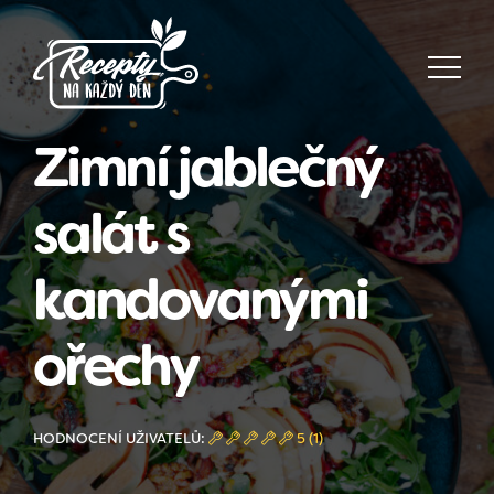
Zimní jablečný
salát s
kandovanými
ořechy
HODNOCENÍ UŽIVATELŮ:
5 (1)