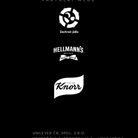
PARTNEŘI WEBU
UNILEVER ČR, SPOL. S.R.O.