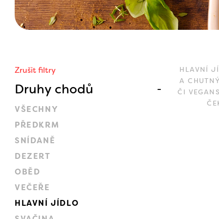
Zrušit filtry
HLAVNÍ J
A CHUTNÝ
Druhy chodů
ČI VEGAN
ČE
VŠECHNY
PŘEDKRM
SNÍDANĚ
DEZERT
OBĚD
VEČEŘE
HLAVNÍ JÍDLO
SVAČINA