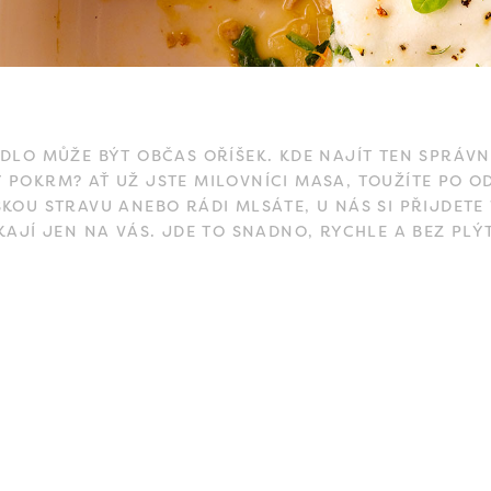
ÍDLO MŮŽE BÝT OBČAS OŘÍŠEK. KDE NAJÍT TEN SPRÁVN
 POKRM? AŤ UŽ JSTE MILOVNÍCI MASA, TOUŽÍTE PO O
SKOU STRAVU ANEBO RÁDI MLSÁTE, U NÁS SI PŘIJDETE
KAJÍ JEN NA VÁS. JDE TO SNADNO, RYCHLE A BEZ PLÝ