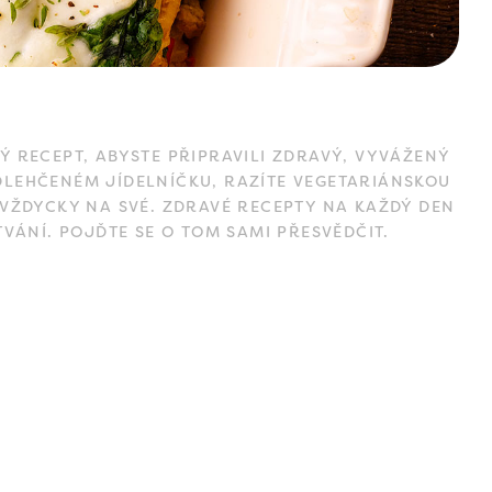
Ý RECEPT, ABYSTE PŘIPRAVILI ZDRAVÝ, VYVÁŽENÝ
DLEHČENÉM JÍDELNÍČKU, RAZÍTE VEGETARIÁNSKOU
 VŽDYCKY NA SVÉ. ZDRAVÉ RECEPTY NA KAŽDÝ DEN
TVÁNÍ. POJĎTE SE O TOM SAMI PŘESVĚDČIT.