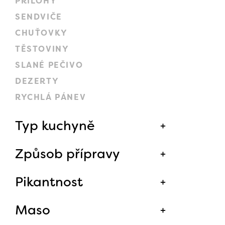
PŘÍLOHY
SENDVIČE
CHUŤOVKY
TĚSTOVINY
SLANÉ PEČIVO
DEZERTY
RYCHLÁ PÁNEV
Typ kuchyně
Způsob přípravy
Pikantnost
Maso