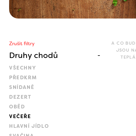
Zrušit filtry
A CO BUD
JSOU N
Druhy chodů
TEPLÁ
VŠECHNY
PŘEDKRM
SNÍDANĚ
DEZERT
OBĚD
VEČEŘE
HLAVNÍ JÍDLO
SVAČINA