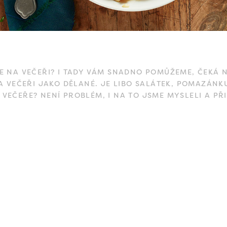
E NA VEČEŘI? I TADY VÁM SNADNO POMŮŽEME, ČEKÁ N
A VEČEŘI JAKO DĚLANÉ. JE LIBO SALÁTEK, POMAZÁNK
 VEČEŘE? NENÍ PROBLÉM, I NA TO JSME MYSLELI A PŘI