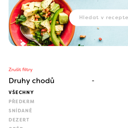
Zrušit filtry
Druhy chodů
VŠECHNY
PŘEDKRM
SNÍDANĚ
DEZERT