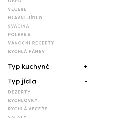
OBĚD
VEČEŘE
HLAVNÍ JÍDLO
SVAČINA
POLÉVKA
VÁNOČNÍ RECEPTY
RYCHLÁ PÁNEV
Typ kuchyně
Typ jídla
DEZERTY
RYCHLOVKY
RYCHLÁ VEČEŘE
SALÁTY