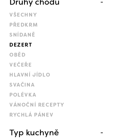
Druhy chodů
VŠECHNY
PŘEDKRM
SNÍDANĚ
DEZERT
OBĚD
VEČEŘE
HLAVNÍ JÍDLO
SVAČINA
POLÉVKA
VÁNOČNÍ RECEPTY
RYCHLÁ PÁNEV
Typ kuchyně