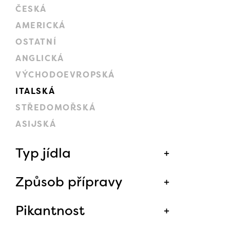
ČESKÁ
AMERICKÁ
OSTATNÍ
ANGLICKÁ
VÝCHODOEVROPSKÁ
ITALSKÁ
STŘEDOMOŘSKÁ
ASIJSKÁ
Typ jídla
Způsob přípravy
Pikantnost