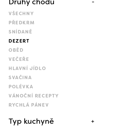
Druhy chodů
VŠECHNY
PŘEDKRM
SNÍDANĚ
DEZERT
OBĚD
VEČEŘE
HLAVNÍ JÍDLO
SVAČINA
POLÉVKA
VÁNOČNÍ RECEPTY
RYCHLÁ PÁNEV
Typ kuchyně