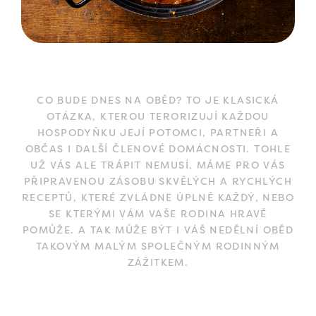
CO BUDE DNES NA OBĚD? TO JE KLASICKÁ
OTÁZKA, KTEROU TERORIZUJÍ KAŽDOU
HOSPODYŇKU JEJÍ POTOMCI, PARTNEŘI A
OBČAS I DALŠÍ ČLENOVÉ DOMÁCNOSTI. TOHLE
UŽ VÁS ALE TRÁPIT NEMUSÍ, MÁME PRO VÁS
PŘIPRAVENOU ZÁSOBU SKVĚLÝCH A RYCHLÝCH
RECEPTŮ, KTERÉ ZVLÁDNE ÚPLNĚ KAŽDÝ, NEBO
SE KTERÝMI VÁM VAŠE RODINA HRAVĚ
POMŮŽE. A TAK MŮŽE BÝT I VÁŠ NEDĚLNÍ OBĚD
TAKOVÝM MALÝM SPOLEČNÝM RODINNÝM
ZÁŽITKEM.