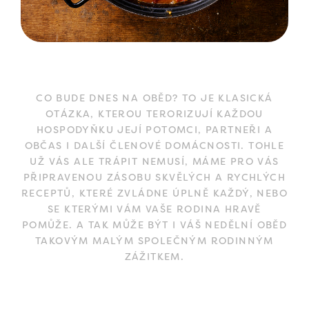
CO BUDE DNES NA OBĚD? TO JE KLASICKÁ
OTÁZKA, KTEROU TERORIZUJÍ KAŽDOU
HOSPODYŇKU JEJÍ POTOMCI, PARTNEŘI A
OBČAS I DALŠÍ ČLENOVÉ DOMÁCNOSTI. TOHLE
UŽ VÁS ALE TRÁPIT NEMUSÍ, MÁME PRO VÁS
PŘIPRAVENOU ZÁSOBU SKVĚLÝCH A RYCHLÝCH
RECEPTŮ, KTERÉ ZVLÁDNE ÚPLNĚ KAŽDÝ, NEBO
SE KTERÝMI VÁM VAŠE RODINA HRAVĚ
POMŮŽE. A TAK MŮŽE BÝT I VÁŠ NEDĚLNÍ OBĚD
TAKOVÝM MALÝM SPOLEČNÝM RODINNÝM
ZÁŽITKEM.