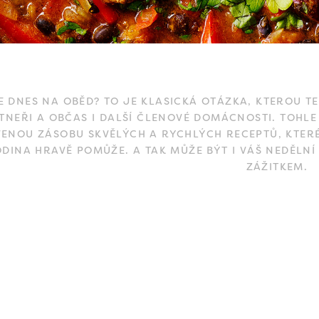
E DNES NA OBĚD? TO JE KLASICKÁ OTÁZKA, KTEROU T
TNEŘI A OBČAS I DALŠÍ ČLENOVÉ DOMÁCNOSTI. TOHLE
VENOU ZÁSOBU SKVĚLÝCH A RYCHLÝCH RECEPTŮ, KTERÉ
ODINA HRAVĚ POMŮŽE. A TAK MŮŽE BÝT I VÁŠ NEDĚ
ZÁŽITKEM.