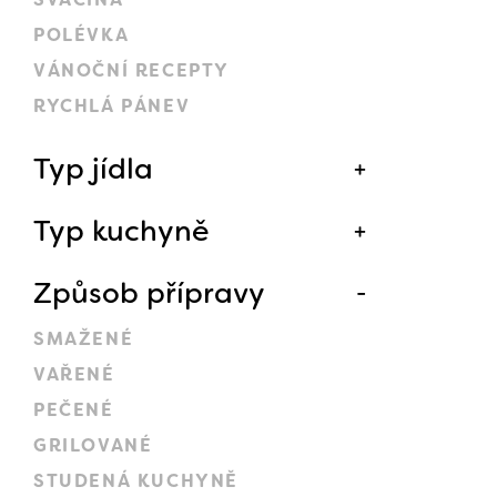
POLÉVKA
VÁNOČNÍ RECEPTY
RYCHLÁ PÁNEV
Typ jídla
Typ kuchyně
Způsob přípravy
SMAŽENÉ
VAŘENÉ
PEČENÉ
GRILOVANÉ
STUDENÁ KUCHYNĚ