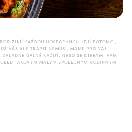
ERORIZUJÍ KAŽDOU HOSPODYŇKU JEJÍ POTOMCI,
 UŽ VÁS ALE TRÁPIT NEMUSÍ, MÁME PRO VÁS
 ZVLÁDNE ÚPLNĚ KAŽDÝ, NEBO SE KTERÝMI VÁM
LNÍ OBĚD TAKOVÝM MALÝM SPOLEČNÝM RODINNÝM