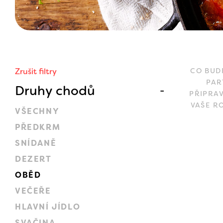
Zrušit filtry
CO BUD
PAR
Druhy chodů
PŘIPRA
VAŠE R
VŠECHNY
PŘEDKRM
SNÍDANĚ
DEZERT
OBĚD
VEČEŘE
HLAVNÍ JÍDLO
SVAČINA