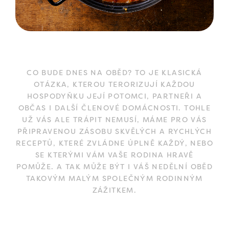
CO BUDE DNES NA OBĚD? TO JE KLASICKÁ
OTÁZKA, KTEROU TERORIZUJÍ KAŽDOU
HOSPODYŇKU JEJÍ POTOMCI, PARTNEŘI A
OBČAS I DALŠÍ ČLENOVÉ DOMÁCNOSTI. TOHLE
UŽ VÁS ALE TRÁPIT NEMUSÍ, MÁME PRO VÁS
PŘIPRAVENOU ZÁSOBU SKVĚLÝCH A RYCHLÝCH
RECEPTŮ, KTERÉ ZVLÁDNE ÚPLNĚ KAŽDÝ, NEBO
SE KTERÝMI VÁM VAŠE RODINA HRAVĚ
POMŮŽE. A TAK MŮŽE BÝT I VÁŠ NEDĚLNÍ OBĚD
TAKOVÝM MALÝM SPOLEČNÝM RODINNÝM
ZÁŽITKEM.