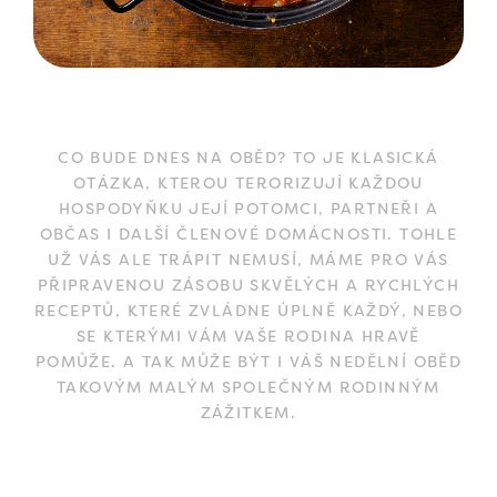
CO BUDE DNES NA OBĚD? TO JE KLASICKÁ
OTÁZKA, KTEROU TERORIZUJÍ KAŽDOU
HOSPODYŇKU JEJÍ POTOMCI, PARTNEŘI A
OBČAS I DALŠÍ ČLENOVÉ DOMÁCNOSTI. TOHLE
UŽ VÁS ALE TRÁPIT NEMUSÍ, MÁME PRO VÁS
PŘIPRAVENOU ZÁSOBU SKVĚLÝCH A RYCHLÝCH
RECEPTŮ, KTERÉ ZVLÁDNE ÚPLNĚ KAŽDÝ, NEBO
SE KTERÝMI VÁM VAŠE RODINA HRAVĚ
POMŮŽE. A TAK MŮŽE BÝT I VÁŠ NEDĚLNÍ OBĚD
TAKOVÝM MALÝM SPOLEČNÝM RODINNÝM
ZÁŽITKEM.