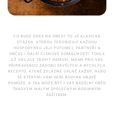
CO BUDE DNES NA OBĚD? TO JE KLASICKÁ
OTÁZKA, KTEROU TERORIZUJÍ KAŽDOU
HOSPODYŇKU JEJÍ POTOMCI, PARTNEŘI A
OBČAS I DALŠÍ ČLENOVÉ DOMÁCNOSTI. TOHLE
UŽ VÁS ALE TRÁPIT NEMUSÍ, MÁME PRO VÁS
PŘIPRAVENOU ZÁSOBU SKVĚLÝCH A RYCHLÝCH
RECEPTŮ, KTERÉ ZVLÁDNE ÚPLNĚ KAŽDÝ, NEBO
SE KTERÝMI VÁM VAŠE RODINA HRAVĚ
POMŮŽE. A TAK MŮŽE BÝT I VÁŠ NEDĚLNÍ OBĚD
TAKOVÝM MALÝM SPOLEČNÝM RODINNÝM
ZÁŽITKEM.