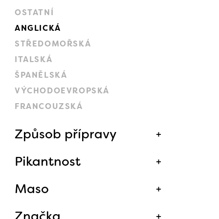
OSTATNÍ
ANGLICKÁ
STŘEDOMOŘSKÁ
ITALSKÁ
ŠPANĚLSKÁ
VÝCHODOEVROPSKÁ
FRANCOUZSKÁ
Způsob přípravy
Pikantnost
Maso
Značka