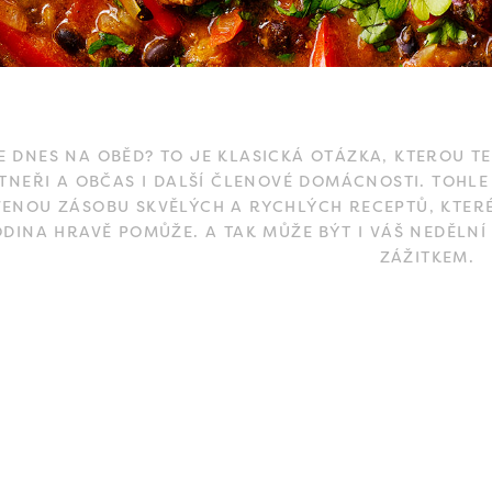
E DNES NA OBĚD? TO JE KLASICKÁ OTÁZKA, KTEROU T
TNEŘI A OBČAS I DALŠÍ ČLENOVÉ DOMÁCNOSTI. TOHLE
VENOU ZÁSOBU SKVĚLÝCH A RYCHLÝCH RECEPTŮ, KTERÉ
ODINA HRAVĚ POMŮŽE. A TAK MŮŽE BÝT I VÁŠ NEDĚ
ZÁŽITKEM.