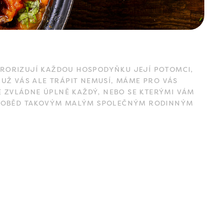
ERORIZUJÍ KAŽDOU HOSPODYŇKU JEJÍ POTOMCI,
 UŽ VÁS ALE TRÁPIT NEMUSÍ, MÁME PRO VÁS
 ZVLÁDNE ÚPLNĚ KAŽDÝ, NEBO SE KTERÝMI VÁM
LNÍ OBĚD TAKOVÝM MALÝM SPOLEČNÝM RODINNÝM