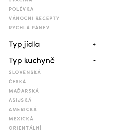
POLÉVKA
VÁNOČNÍ RECEPTY
RYCHLÁ PÁNEV
Typ jídla
Typ kuchyně
SLOVENSKÁ
ČESKÁ
MAĎARSKÁ
ASIJSKÁ
AMERICKÁ
MEXICKÁ
ORIENTÁLNÍ