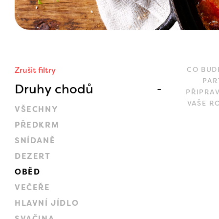
Zrušit filtry
CO BUD
PAR
Druhy chodů
PŘIPRA
VAŠE R
VŠECHNY
PŘEDKRM
SNÍDANĚ
DEZERT
OBĚD
VEČEŘE
HLAVNÍ JÍDLO
SVAČINA