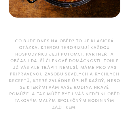
CO BUDE DNES NA OBĚD? TO JE KLASICKÁ
OTÁZKA, KTEROU TERORIZUJÍ KAŽDOU
HOSPODYŇKU JEJÍ POTOMCI, PARTNEŘI A
OBČAS I DALŠÍ ČLENOVÉ DOMÁCNOSTI. TOHLE
UŽ VÁS ALE TRÁPIT NEMUSÍ, MÁME PRO VÁS
PŘIPRAVENOU ZÁSOBU SKVĚLÝCH A RYCHLÝCH
RECEPTŮ, KTERÉ ZVLÁDNE ÚPLNĚ KAŽDÝ, NEBO
SE KTERÝMI VÁM VAŠE RODINA HRAVĚ
POMŮŽE. A TAK MŮŽE BÝT I VÁŠ NEDĚLNÍ OBĚD
TAKOVÝM MALÝM SPOLEČNÝM RODINNÝM
ZÁŽITKEM.