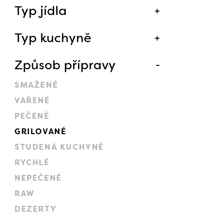
Typ jídla
Typ kuchyně
Způsob přípravy
SMAŽENÉ
VAŘENÉ
PEČENÉ
GRILOVANÉ
STUDENÁ KUCHYNĚ
RYCHLÉ
NEPEČENÉ
RAW
DEZERTY