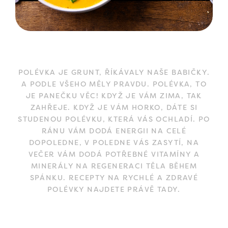
POLÉVKA JE GRUNT, ŘÍKÁVALY NAŠE BABIČKY.
A PODLE VŠEHO MĚLY PRAVDU. POLÉVKA, TO
JE PANEČKU VĚC! KDYŽ JE VÁM ZIMA, TAK
ZAHŘEJE. KDYŽ JE VÁM HORKO, DÁTE SI
STUDENOU POLÉVKU, KTERÁ VÁS OCHLADÍ. PO
RÁNU VÁM DODÁ ENERGII NA CELÉ
DOPOLEDNE, V POLEDNE VÁS ZASYTÍ, NA
VEČER VÁM DODÁ POTŘEBNÉ VITAMÍNY A
MINERÁLY NA REGENERACI TĚLA BĚHEM
SPÁNKU. RECEPTY NA RYCHLÉ A ZDRAVÉ
POLÉVKY NAJDETE PRÁVĚ TADY.