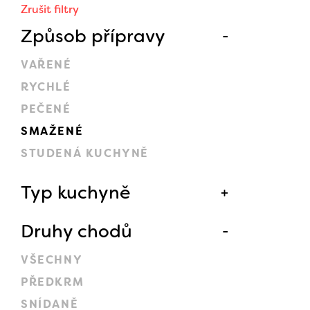
Zrušit filtry
Způsob přípravy
VAŘENÉ
RYCHLÉ
PEČENÉ
SMAŽENÉ
STUDENÁ KUCHYNĚ
Typ kuchyně
Druhy chodů
VŠECHNY
PŘEDKRM
SNÍDANĚ