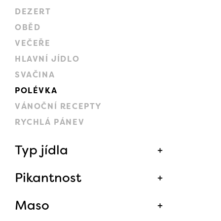
DEZERT
OBĚD
VEČEŘE
HLAVNÍ JÍDLO
SVAČINA
POLÉVKA
VÁNOČNÍ RECEPTY
RYCHLÁ PÁNEV
Typ jídla
Pikantnost
Maso