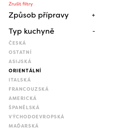
Zrušit filtry
Způsob přípravy
Typ kuchyně
ČESKÁ
OSTATNÍ
ASIJSKÁ
ORIENTÁLNÍ
ITALSKÁ
FRANCOUZSKÁ
AMERICKÁ
ŠPANĚLSKÁ
VÝCHODOEVROPSKÁ
MAĎARSKÁ