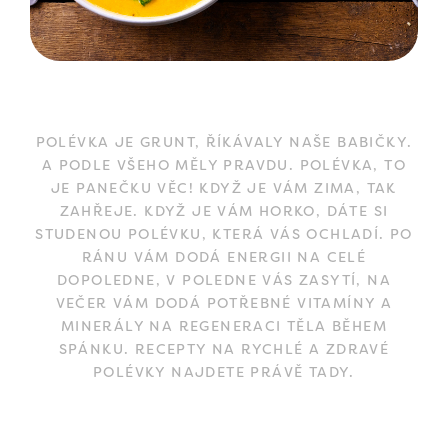
POLÉVKA JE GRUNT, ŘÍKÁVALY NAŠE BABIČKY.
A PODLE VŠEHO MĚLY PRAVDU. POLÉVKA, TO
JE PANEČKU VĚC! KDYŽ JE VÁM ZIMA, TAK
ZAHŘEJE. KDYŽ JE VÁM HORKO, DÁTE SI
STUDENOU POLÉVKU, KTERÁ VÁS OCHLADÍ. PO
RÁNU VÁM DODÁ ENERGII NA CELÉ
DOPOLEDNE, V POLEDNE VÁS ZASYTÍ, NA
VEČER VÁM DODÁ POTŘEBNÉ VITAMÍNY A
MINERÁLY NA REGENERACI TĚLA BĚHEM
SPÁNKU. RECEPTY NA RYCHLÉ A ZDRAVÉ
POLÉVKY NAJDETE PRÁVĚ TADY.