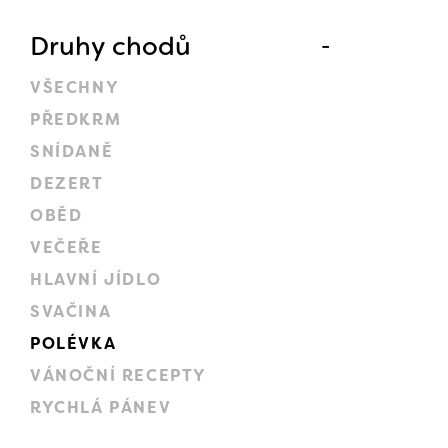
Druhy chodů
VŠECHNY
PŘEDKRM
SNÍDANĚ
DEZERT
OBĚD
VEČEŘE
HLAVNÍ JÍDLO
SVAČINA
POLÉVKA
VÁNOČNÍ RECEPTY
RYCHLÁ PÁNEV