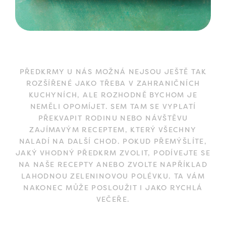
PŘEDKRMY U NÁS MOŽNÁ NEJSOU JEŠTĚ TAK
ROZŠÍŘENÉ JAKO TŘEBA V ZAHRANIČNÍCH
KUCHYNÍCH, ALE ROZHODNĚ BYCHOM JE
NEMĚLI OPOMÍJET. SEM TAM SE VYPLATÍ
PŘEKVAPIT RODINU NEBO NÁVŠTĚVU
ZAJÍMAVÝM RECEPTEM, KTERÝ VŠECHNY
NALADÍ NA DALŠÍ CHOD. POKUD PŘEMÝŠLÍTE,
JAKÝ VHODNÝ PŘEDKRM ZVOLIT, PODÍVEJTE SE
NA NAŠE RECEPTY ANEBO ZVOLTE NAPŘÍKLAD
LAHODNOU ZELENINOVOU POLÉVKU. TA VÁM
NAKONEC MŮŽE POSLOUŽIT I JAKO RYCHLÁ
VEČEŘE.