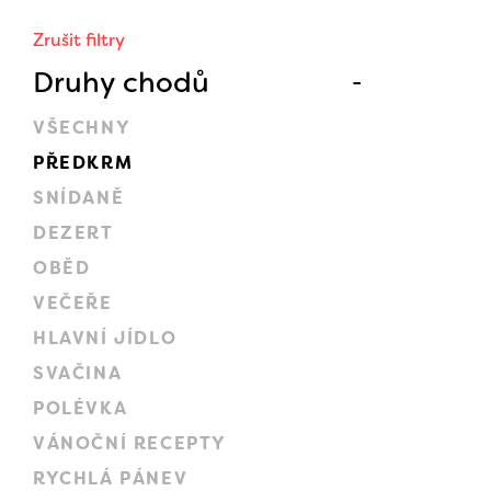
Zrušit filtry
Druhy chodů
VŠECHNY
PŘEDKRM
SNÍDANĚ
DEZERT
OBĚD
VEČEŘE
HLAVNÍ JÍDLO
SVAČINA
POLÉVKA
VÁNOČNÍ RECEPTY
RYCHLÁ PÁNEV