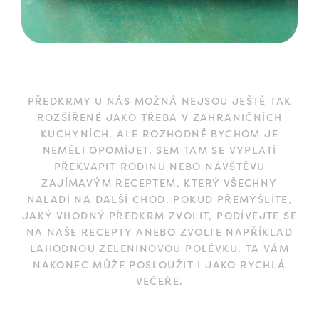
PŘEDKRMY U NÁS MOŽNÁ NEJSOU JEŠTĚ TAK
ROZŠÍŘENÉ JAKO TŘEBA V ZAHRANIČNÍCH
KUCHYNÍCH, ALE ROZHODNĚ BYCHOM JE
NEMĚLI OPOMÍJET. SEM TAM SE VYPLATÍ
PŘEKVAPIT RODINU NEBO NÁVŠTĚVU
ZAJÍMAVÝM RECEPTEM, KTERÝ VŠECHNY
NALADÍ NA DALŠÍ CHOD. POKUD PŘEMÝŠLÍTE,
JAKÝ VHODNÝ PŘEDKRM ZVOLIT, PODÍVEJTE SE
NA NAŠE RECEPTY ANEBO ZVOLTE NAPŘÍKLAD
LAHODNOU ZELENINOVOU POLÉVKU. TA VÁM
NAKONEC MŮŽE POSLOUŽIT I JAKO RYCHLÁ
VEČEŘE.