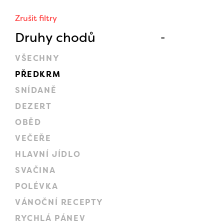
Zrušit filtry
Druhy chodů
VŠECHNY
PŘEDKRM
SNÍDANĚ
DEZERT
OBĚD
VEČEŘE
HLAVNÍ JÍDLO
SVAČINA
POLÉVKA
VÁNOČNÍ RECEPTY
RYCHLÁ PÁNEV