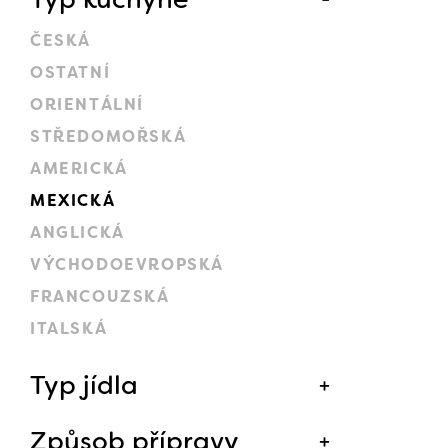
ČESKÁ
OSTATNÍ
ORIENTÁLNÍ
STŘEDOMOŘSKÁ
AMERICKÁ
MEXICKÁ
ANGLICKÁ
VÝCHODOEVROPSKÁ
FRANCOUZSKÁ
ITALSKÁ
Typ jídla
Způsob přípravy