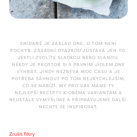
SNÍDANĚ JE ZÁKLAD DNE, O TOM NENÍ
POCHYB. ZÁSADNÍ OTÁZKOU ZŮSTÁVÁ JEN TO,
JESTLI ZVOLÍTE SLADKOU NEBO SLANOU.
NĚKDY JE PROSTOR SI S PRVNÍM JÍDLEM DNE
VYHRÁT, JINDY NEZBÝVÁ MOC ČASU A JE
POTŘEBA SÁHNOUT PO TOM NEJRYCHLEJŠÍM,
CO SE NABÍZÍ. MY PRO VÁS MÁME TY
NEJLEPŠÍ RECEPTY K OBĚMA VARIANTÁM A
NEUSTÁLE VYMÝŠLÍME A PŘIPRAVUJEME DALŠÍ.
NECHTE SE INSPIROVAT.
Zrušit filtry