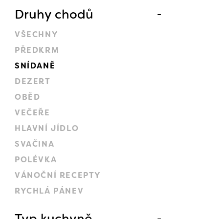
Druhy chodů
VŠECHNY
PŘEDKRM
SNÍDANĚ
DEZERT
OBĚD
VEČEŘE
HLAVNÍ JÍDLO
SVAČINA
POLÉVKA
VÁNOČNÍ RECEPTY
RYCHLÁ PÁNEV
Typ kuchyně