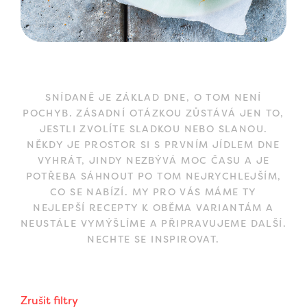
SNÍDANĚ JE ZÁKLAD DNE, O TOM NENÍ
POCHYB. ZÁSADNÍ OTÁZKOU ZŮSTÁVÁ JEN TO,
JESTLI ZVOLÍTE SLADKOU NEBO SLANOU.
NĚKDY JE PROSTOR SI S PRVNÍM JÍDLEM DNE
VYHRÁT, JINDY NEZBÝVÁ MOC ČASU A JE
POTŘEBA SÁHNOUT PO TOM NEJRYCHLEJŠÍM,
CO SE NABÍZÍ. MY PRO VÁS MÁME TY
NEJLEPŠÍ RECEPTY K OBĚMA VARIANTÁM A
NEUSTÁLE VYMÝŠLÍME A PŘIPRAVUJEME DALŠÍ.
NECHTE SE INSPIROVAT.
Zrušit filtry