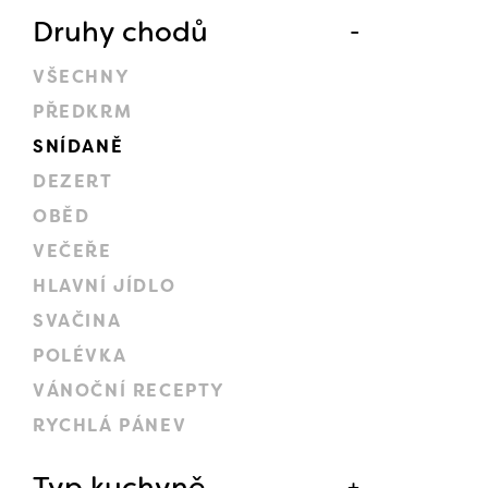
Druhy chodů
VŠECHNY
PŘEDKRM
SNÍDANĚ
DEZERT
OBĚD
VEČEŘE
HLAVNÍ JÍDLO
SVAČINA
POLÉVKA
VÁNOČNÍ RECEPTY
RYCHLÁ PÁNEV
Typ kuchyně