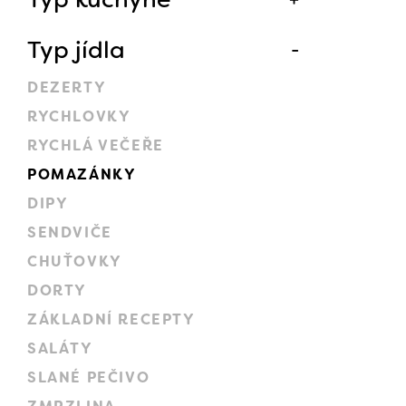
Typ jídla
DEZERTY
RYCHLOVKY
RYCHLÁ VEČEŘE
POMAZÁNKY
DIPY
SENDVIČE
CHUŤOVKY
DORTY
ZÁKLADNÍ RECEPTY
SALÁTY
SLANÉ PEČIVO