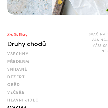
Zrušit filtry
SVAČINA 
VÁS NAJ
Druhy chodů
VÁM ZA
NĚ
VŠECHNY
PŘEDKRM
SNÍDANĚ
DEZERT
OBĚD
VEČEŘE
HLAVNÍ JÍDLO
SVAČINA