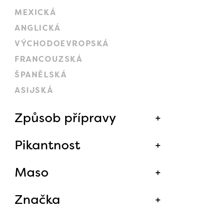
MEXICKÁ
ANGLICKÁ
VÝCHODOEVROPSKÁ
FRANCOUZSKÁ
ŠPANĚLSKÁ
ASIJSKÁ
Způsob přípravy
Pikantnost
Maso
Značka