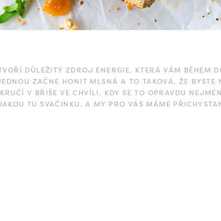
TVOŘÍ DŮLEŽITÝ ZDROJ ENERGIE, KTERÁ VÁM BĚHEM D
EDNOU ZAČNE HONIT MLSNÁ A TO TAKOVÁ, ŽE BYSTE 
KRUČÍ V BŘIŠE VE CHVÍLI, KDY SE TO OPRAVDU NEJMÉ
JAKOU TU SVAČINKU. A MY PRO VÁS MÁME PŘICHYSTAN