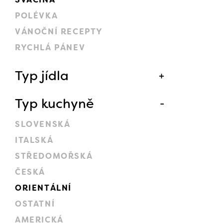
POLÉVKA
VÁNOČNÍ RECEPTY
RYCHLÁ PÁNEV
Typ jídla
Typ kuchyně
SLOVENSKÁ
ITALSKÁ
STŘEDOMOŘSKÁ
ČESKÁ
ORIENTÁLNÍ
OSTATNÍ
AMERICKÁ