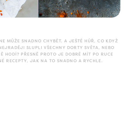
NE MŮŽE SNADNO CHYBĚT. A JEŠTĚ HŮŘ, CO KDYŽ
NEJRADĚJI SLUPLI VŠECHNY DORTY SVĚTA, NEBO
NĚ HODÍ? PŘESNĚ PROTO JE DOBRÉ MÍT PO RUCE
É RECEPTY, JAK NA TO SNADNO A RYCHLE.