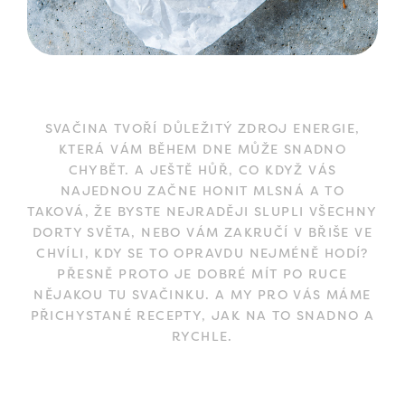
SVAČINA TVOŘÍ DŮLEŽITÝ ZDROJ ENERGIE,
KTERÁ VÁM BĚHEM DNE MŮŽE SNADNO
CHYBĚT. A JEŠTĚ HŮŘ, CO KDYŽ VÁS
NAJEDNOU ZAČNE HONIT MLSNÁ A TO
TAKOVÁ, ŽE BYSTE NEJRADĚJI SLUPLI VŠECHNY
DORTY SVĚTA, NEBO VÁM ZAKRUČÍ V BŘIŠE VE
CHVÍLI, KDY SE TO OPRAVDU NEJMÉNĚ HODÍ?
PŘESNĚ PROTO JE DOBRÉ MÍT PO RUCE
NĚJAKOU TU SVAČINKU. A MY PRO VÁS MÁME
PŘICHYSTANÉ RECEPTY, JAK NA TO SNADNO A
RYCHLE.