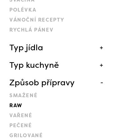
POLÉVKA
VÁNOČNÍ RECEPTY
RYCHLÁ PÁNEV
Typ jídla
Typ kuchyně
Způsob přípravy
SMAŽENÉ
RAW
VAŘENÉ
PEČENÉ
GRILOVANÉ