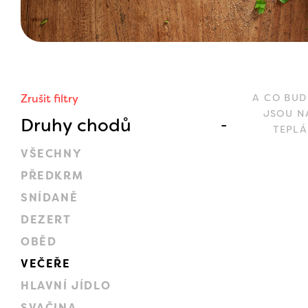
Zrušit filtry
A CO BUD
JSOU N
Druhy chodů
TEPLÁ
VŠECHNY
PŘEDKRM
SNÍDANĚ
DEZERT
OBĚD
VEČEŘE
HLAVNÍ JÍDLO
SVAČINA