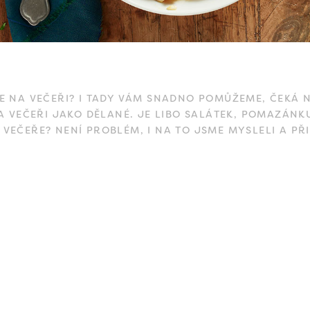
E NA VEČEŘI? I TADY VÁM SNADNO POMŮŽEME, ČEKÁ N
A VEČEŘI JAKO DĚLANÉ. JE LIBO SALÁTEK, POMAZÁNK
 VEČEŘE? NENÍ PROBLÉM, I NA TO JSME MYSLELI A PŘI