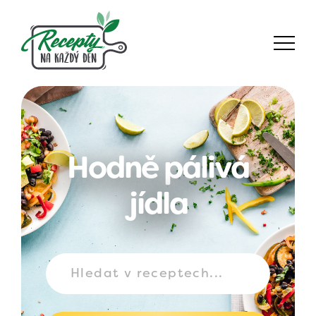
Hodně pálivá
jídla