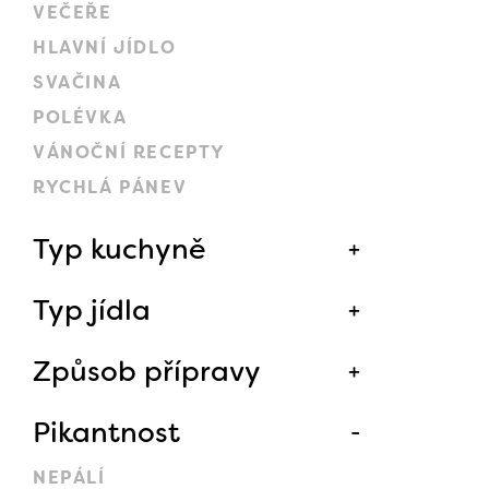
VEČEŘE
HLAVNÍ JÍDLO
SVAČINA
POLÉVKA
VÁNOČNÍ RECEPTY
RYCHLÁ PÁNEV
Typ kuchyně
Typ jídla
Způsob přípravy
Pikantnost
NEPÁLÍ