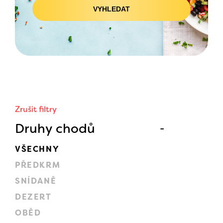
VYHLEDAT
Zrušit filtry
Druhy chodů
VŠECHNY
PŘEDKRM
SNÍDANĚ
DEZERT
OBĚD