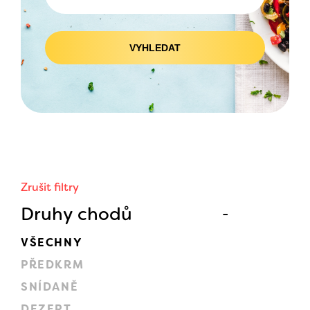
VYHLEDAT
Zrušit filtry
Druhy chodů
VŠECHNY
PŘEDKRM
SNÍDANĚ
DEZERT