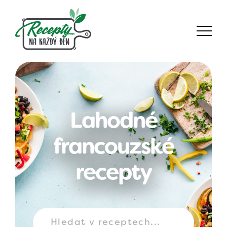
Lahodné
francouzské
recepty