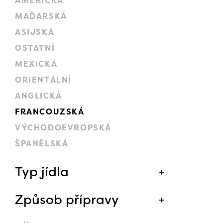
AMERICKÁ
MAĎARSKÁ
ASIJSKÁ
OSTATNÍ
MEXICKÁ
ORIENTÁLNÍ
ANGLICKÁ
FRANCOUZSKÁ
VÝCHODOEVROPSKÁ
ŠPANĚLSKÁ
Typ jídla
Způsob přípravy