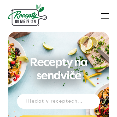
Recepty na
sendviče