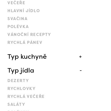
VEČEŘE
HLAVNÍ JÍDLO
SVAČINA
POLÉVKA
VÁNOČNÍ RECEPTY
RYCHLÁ PÁNEV
Typ kuchyně
Typ jídla
DEZERTY
RYCHLOVKY
RYCHLÁ VEČEŘE
SALÁTY