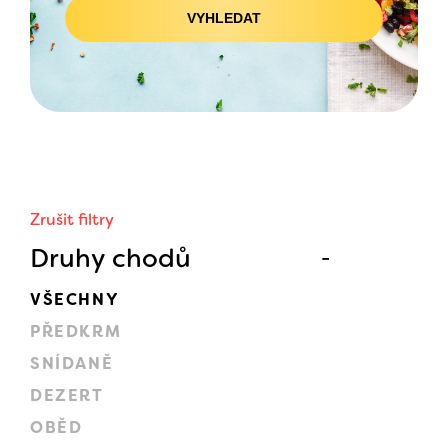
VYHLEDAT
Zrušit filtry
Druhy chodů
VŠECHNY
PŘEDKRM
SNÍDANĚ
DEZERT
OBĚD