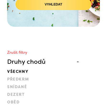
VYHLEDAT
Zrušit filtry
Druhy chodů
VŠECHNY
PŘEDKRM
SNÍDANĚ
DEZERT
OBĚD