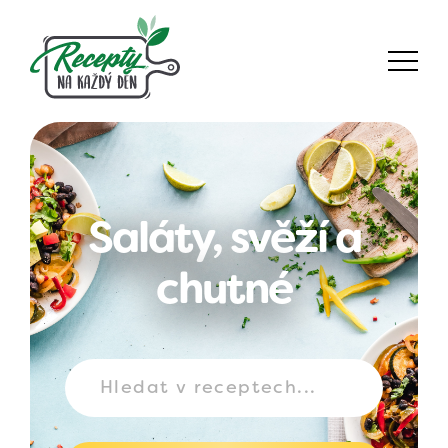
Saláty, svěží a
chutné