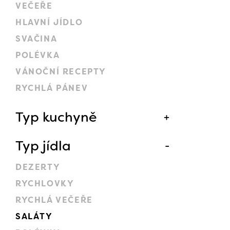
VEČEŘE
HLAVNÍ JÍDLO
SVAČINA
POLÉVKA
VÁNOČNÍ RECEPTY
RYCHLÁ PÁNEV
Typ kuchyně
Typ jídla
DEZERTY
RYCHLOVKY
RYCHLÁ VEČEŘE
SALÁTY